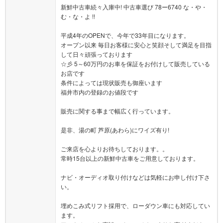
新鮮中古車続々入庫中! 中古車選び 78ー6740 な・や・
む・な・よ !!
平成4年のOPENで、今年で33年目になります。
オープン以来 毎日お客様に安心と笑顔そして満足を目指
して日々頑張っております
☆彡 5～60万円のお車を保証をお付けして販売している
お店です
条件によっては現状販売も御座います
福井市内の登録のお値段です
販売に関する事まで幅広く行っています。
是非、湯の町 芦原(あわら)にワイズ有り!
ご来店を心よりお待ちしております。。
常時15台以上の新鮮中古車をご用意しております。
ナビ・オーディオ取り付けなどは気軽にお申し付け下さ
い。
埋めこみ式リフト採用で、ローダウン車にも対応してい
ます。