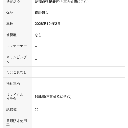
法定点検
定期点検整備有り
(車両価格に含む)
保証
保証無し
車検
2028(R10)年2月
修復歴
なし
ワンオーナー
−
キャンピング
−
カー
たばこ臭なし
−
福祉車両
−
リサイクル
預託済
(本体価格に含む)
預託金
記録簿
◯
登録済未使用
−
車