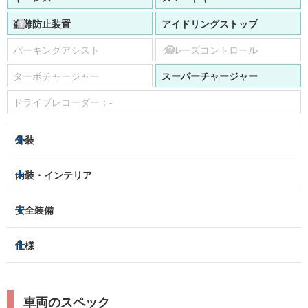
盗難防止装置
アイドリングストップ
パーキングアシスト
クルーズコントロール
ターボチャージャー
スーパーチャージャー
ドライブレコーダー：
-
外装
ヘッドライト
フロントフォグランプ
内装・インテリア
アルミホイール：
あり
3列シート
フルフラットシート
安全装備
スライドドア：
-
ベンチシート
パワーシート
トラクションコントロール
仕様
サンルーフ/ガラスルーフ
本革シート
キャプテンシート
レーンキープアシスト
横滑り防止装置
電動リアゲート
リフトアップ
寒冷地仕様
オットマン
ウォークスルー
衝突被害軽減プレーキ
衝突安全ボディー
ルーフレール
エアサスペンション
車両のスペック