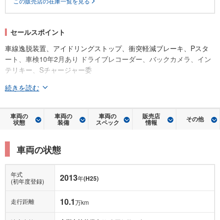
この販売店の在庫一覧を見る
セールスポイント
車線逸脱装置、アイドリングストップ、衝突軽減ブレーキ、Pスタ
ート、車検10年2月あり ドライブレコーダー、バックカメラ、イン
テリキー、Sチャージャー委
続きを読む
車両の
車両の
車両の
販売店
その他
状態
装備
スペック
情報
車両の状態
年式
2013
年
(H25)
(初年度登録)
10.1
走行距離
万km