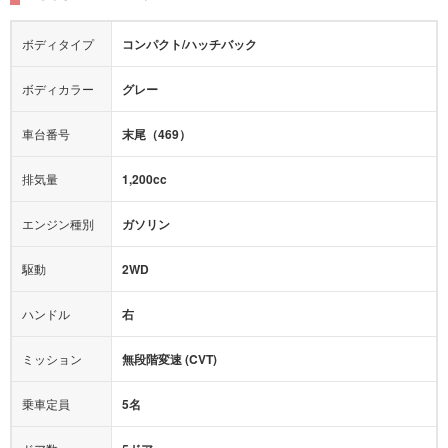
シートヒーター
シートエアコン
障害物センサー
全周囲カメラ
エアロパーツ
ローダウン
カーナビ：
HDDナビ
ボディタイプ
コンパクト/ハッチバック
カメラ：
バック
全塗装済
テレビ：
フルセグ
エアバッグ：
ダブルエアバッグ
ボディカラー
グレー
映像：
DVD
衝撃緩和ヘッドレスト
車台番号
末尾（469）
オーディオ：
CD
モニター：
-
排気量
1,200cc
ミュージックプレイヤー接続可
ABS
サポカー
エンジン種別
ガソリン
後席モニター
1500W給電
アクセル踏み間違い（誤発進）防止装置
駆動
2WD
アダプティブクルーズコントロール
ハンドル
右
ヒルディセントコントロール
オートマチックハイビーム
ミッション
無段階変速 (CVT)
乗車定員
5名