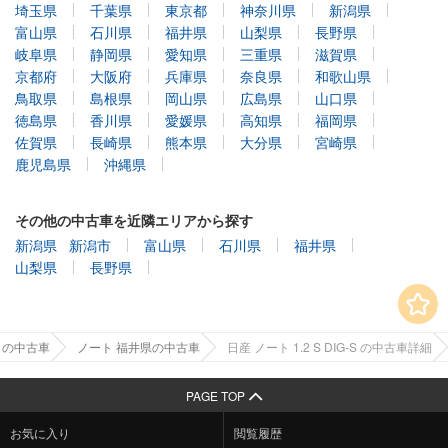
埼玉県
千葉県
東京都
神奈川県
新潟県
富山県
石川県
福井県
山梨県
長野県
岐阜県
静岡県
愛知県
三重県
滋賀県
京都府
大阪府
兵庫県
奈良県
和歌山県
鳥取県
島根県
岡山県
広島県
山口県
徳島県
香川県
愛媛県
高知県
福岡県
佐賀県
長崎県
熊本県
大分県
宮崎県
鹿児島県
沖縄県
その他の中古車を近隣エリアから探す
新潟県
新潟市
富山県
石川県
福井県
山梨県
長野県
トの中古車
ノート 福井県の中古車
日産 ノート 1.2 S DIG-S の中古車詳細
PAGE TOP
お気に入り
閲覧履歴