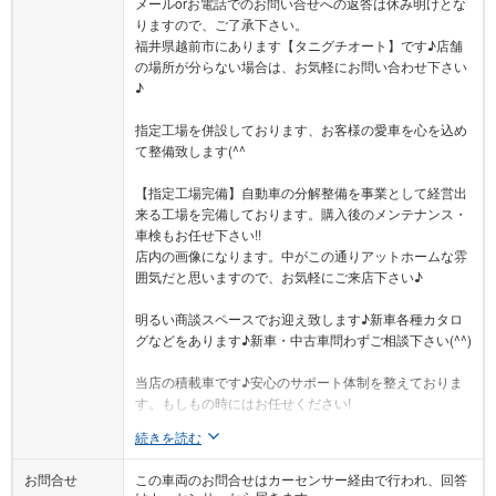
メールorお電話でのお問い合せへの返答は休み明けとな
りますので、ご了承下さい。
福井県越前市にあります【タニグチオート】です♪店舗
の場所が分らない場合は、お気軽にお問い合わせ下さい
♪
指定工場を併設しております、お客様の愛車を心を込め
て整備致します(^^ゞ
【指定工場完備】自動車の分解整備を事業として経営出
来る工場を完備しております。購入後のメンテナンス・
車検もお任せ下さい!!
店内の画像になります。中がこの通りアットホームな雰
囲気だと思いますので、お気軽にご来店下さい♪
明るい商談スペースでお迎え致します♪新車各種カタロ
グなどをあります♪新車・中古車問わずご相談下さい(^^)
当店の積載車です♪安心のサポート体制を整えておりま
す。もしもの時にはお任せください!
続きを読む
お問合せ
この車両のお問合せはカーセンサー経由で行われ、回答