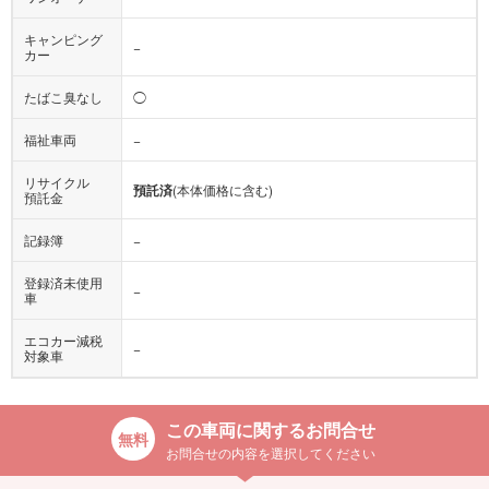
キャンピング
−
カー
たばこ臭なし
◯
福祉車両
−
リサイクル
預託済
(本体価格に含む)
預託金
記録簿
−
登録済未使用
−
車
エコカー減税
−
対象車
この車両に関するお問合せ
お問合せの内容を選択してください