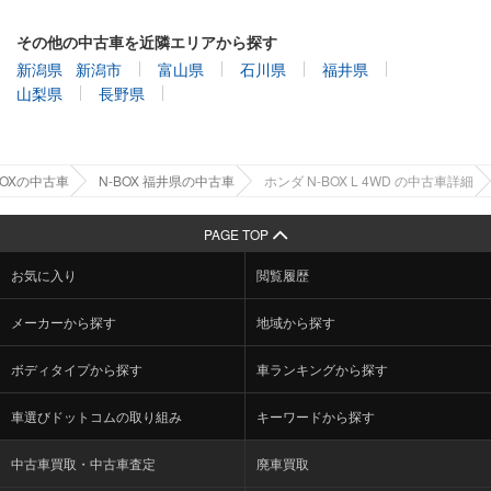
その他の中古車を近隣エリアから探す
新潟県
新潟市
富山県
石川県
福井県
山梨県
長野県
BOXの中古車
N-BOX 福井県の中古車
ホンダ N-BOX L 4WD の中古車詳細
PAGE TOP
お気に入り
閲覧履歴
メーカーから探す
地域から探す
ボディタイプから探す
車ランキングから探す
車選びドットコムの取り組み
キーワードから探す
中古車買取・中古車査定
廃車買取