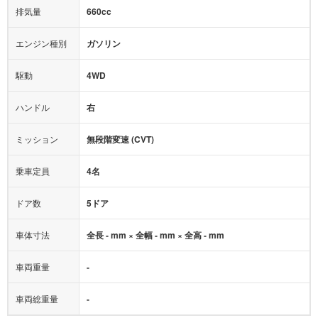
モニター：
-
排気量
660cc
ミュージックプレイヤー接続可
ABS
サポカー
エンジン種別
ガソリン
後席モニター
1500W給電
アクセル踏み間違い（誤発進）防止装置
駆動
4WD
アダプティブクルーズコントロール
ハンドル
右
ヒルディセントコントロール
オートマチックハイビーム
ミッション
無段階変速 (CVT)
乗車定員
4名
ドア数
5ドア
車体寸法
全長 - mm × 全幅 - mm × 全高 - mm
車両重量
-
車両総重量
-