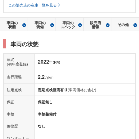
この販売店の在庫一覧を見る
車両の
車両の
車両の
販売店
その他
状態
装備
スペック
情報
車両の状態
年式
2022
年
(R4)
(初年度登録)
2.2
走行距離
万km
法定点検
定期点検整備有り
(車両価格に含む)
保証
保証無し
車検
車検整備付
修復歴
なし
ワンオーナー
−