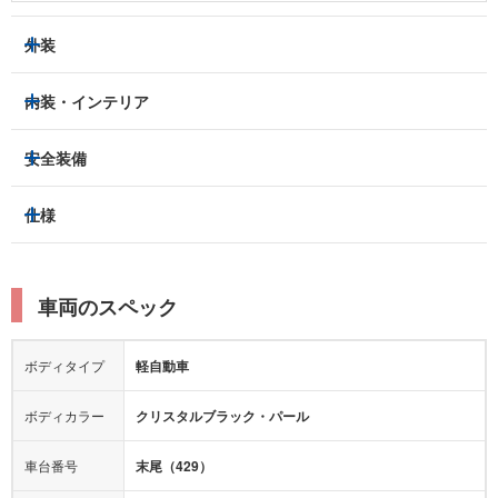
外装
LEDヘッドライト
フロントフォグランプ
内装・インテリア
アルミホイール：
-
3列シート
フルフラットシート
安全装備
スライドドア：
両側（片側電動）
ベンチシート
パワーシート
トラクションコントロール
仕様
サンルーフ/ガラスルーフ
本革シート
キャプテンシート
レーンキープアシスト
横滑り防止装置
電動リアゲート
リフトアップ
寒冷地仕様
オットマン
ウォークスルー
衝突被害軽減プレーキ
衝突安全ボディー
ルーフレール
エアサスペンション
車両のスペック
シートヒーター
シートエアコン
障害物センサー
全周囲カメラ
エアロパーツ
ローダウン
カーナビ：
メモリーナビ他
ボディタイプ
軽自動車
カメラ：
バック
全塗装済
テレビ：
フルセグ
エアバッグ：
ダブルエアバッグ
ボディカラー
クリスタルブラック・パール
映像：
-
衝撃緩和ヘッドレスト
車台番号
末尾（429）
オーディオ：
-