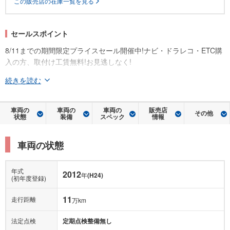
セールスポイント
8/11までの期間限定プライスセール開催中!ナビ・ドラレコ・ETC購
入の方、取付け工賃無料!お見逃しなく!
続きを読む
車両の
車両の
車両の
販売店
その他
状態
装備
スペック
情報
車両の状態
年式
2012
年
(H24)
(初年度登録)
11
走行距離
万km
法定点検
定期点検整備無し