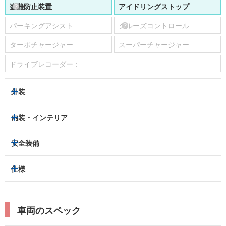
パーキングアシスト
クルーズコントロール
ターボチャージャー
スーパーチャージャー
ドライブレコーダー：
-
外装
ヘッドライト
フロントフォグランプ
内装・インテリア
アルミホイール：
-
3列シート
フルフラットシート
安全装備
スライドドア：
両側（手動）
ベンチシート
パワーシート
トラクションコントロール
仕様
サンルーフ/ガラスルーフ
本革シート
キャプテンシート
レーンキープアシスト
横滑り防止装置
電動リアゲート
リフトアップ
寒冷地仕様
オットマン
ウォークスルー
衝突被害軽減プレーキ
衝突安全ボディー
ルーフレール
エアサスペンション
車両のスペック
シートヒーター
シートエアコン
障害物センサー
全周囲カメラ
エアロパーツ
ローダウン