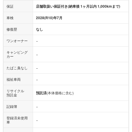
保証
店舗取扱い保証付き(納車後 1ヶ月以内 1,000kmまで)
車検
2028(R10)年7月
修復歴
なし
ワンオーナー
−
キャンピング
−
カー
たばこ臭なし
−
福祉車両
−
リサイクル
預託済
(本体価格に含む)
預託金
記録簿
−
登録済未使用
−
車
エコカー減税
−