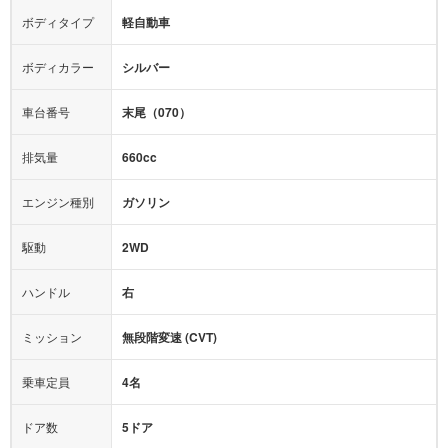
カーナビ：
メモリーナビ他
ボディタイプ
軽自動車
カメラ：
バック
全塗装済
テレビ：
ワンセグ
エアバッグ：
ダブルエアバッグ
ボディカラー
シルバー
映像：
-
衝撃緩和ヘッドレスト
車台番号
末尾（070）
オーディオ：
-
モニター：
-
排気量
660cc
ミュージックプレイヤー接続可
ABS
サポカー
エンジン種別
ガソリン
後席モニター
1500W給電
アクセル踏み間違い（誤発進）防止装置
駆動
2WD
アダプティブクルーズコントロール
ハンドル
右
ヒルディセントコントロール
オートマチックハイビーム
ミッション
無段階変速 (CVT)
乗車定員
4名
ドア数
5ドア