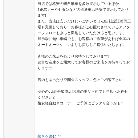
1BOXカーやセダンなどの普通車も格安で展示しており
ます!
また、当店は安いだけじゃございません!自社認証整備工
場も完備しており、お客様がご心配なされているアフタ
ーフォローもきっと満足していただけると思います。
展示場に無い車輌でも、お客様のご希望があれば全国の
オートオークションよりお探ししご提供いたします。
皆様のご来店を心よりお待ちしております!
豊富な在庫をご用意してお客様のご来店をお待ちしてお
ります☆
店内もゆったり空間☆スタッフに色々ご相談下さい!
安心のJU岩手加盟店!お車の事なら何でも当店へお任せ
ください☆
格安軽自動車コーナー!!ご予算にピッタリ合うかも!!
続きを読む