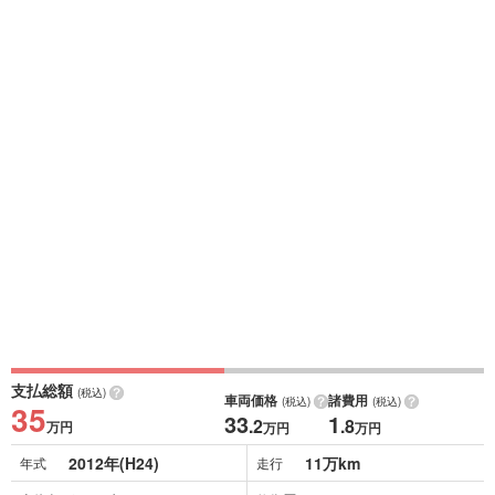
支払総額
(税込)
車両価格
諸費用
(税込)
(税込)
35
33
1
.2
.8
万円
万円
万円
2012年(H24)
11万km
年式
走行
シルバー
車体色
修復歴
なし