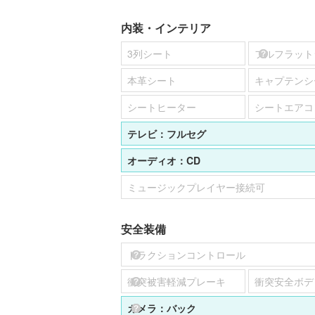
内装・インテリア
3列シート
フルフラット
本革シート
キャプテンシ
シートヒーター
シートエアコ
テレビ：
フルセグ
オーディオ：
CD
ミュージックプレイヤー接続可
安全装備
トラクションコントロール
衝突被害軽減プレーキ
衝突安全ボデ
カメラ：
バック