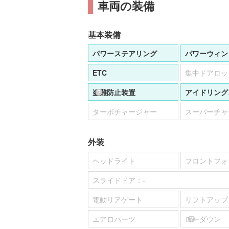
車両の装備
基本装備
パワーステアリング
パワーウィン
ETC
集中ドアロッ
盗難防止装置
アイドリング
ターボチャージャー
スーパーチャ
外装
ヘッドライト
フロントフォ
スライドドア：
-
電動リアゲート
リフトアップ
エアロパーツ
ローダウン