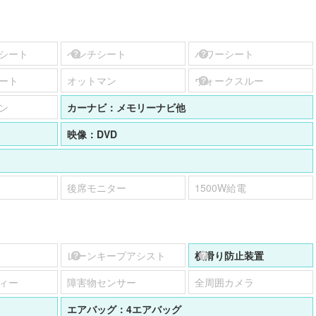
シート
ベンチシート
パワーシート
ート
オットマン
ウォークスルー
ン
カーナビ：
メモリーナビ他
映像：
DVD
後席モニター
1500W給電
レーンキープアシスト
横滑り防止装置
ィー
障害物センサー
全周囲カメラ
エアバッグ：
4エアバッグ