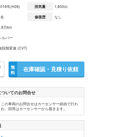
2016年(H28)
排気量
1,800cc
5名
修復歴
なし
7.8万km
シルバー
無段階変速 (CVT)
り
無
在庫確認・見積り依頼
料
についてのお問合せ
この車両のお問合せはカーセンサー経由で行わ
れ、回答はカーセンサーから届きます。
報