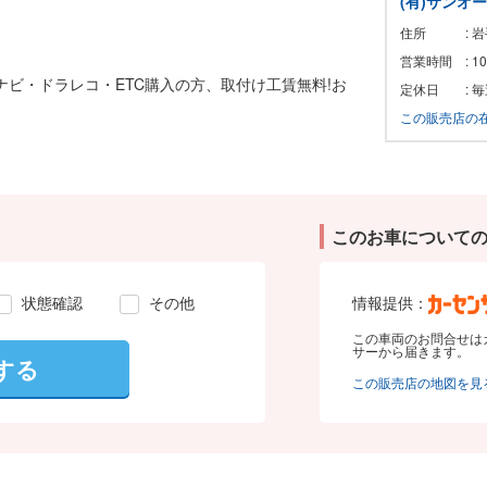
(有)サンオ
住所
: 
営業時間
: 
!ナビ・ドラレコ・ETC購入の方、取付け工賃無料!お
定休日
: 
この販売店の
このお車について
状態確認
その他
情報提供：
この車両のお問合せは
サーから届きます。
する
この販売店の地図を見