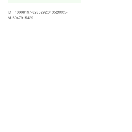
皆様のご来店を心よりお待ちして
ID：
40008197-8285292:043520005-
おります!
AU6947915429
豊富な在庫をご用意してお客様の
ご来店をお待ちしております☆
店内もゆったり空間☆スタッフに
色々ご相談下さい!
安心のJU岩手加盟店!お車の事なら
何でも当店へお任せください☆
格安軽自動車コーナー!!ご予算にピ
ッタリ合うかも!!