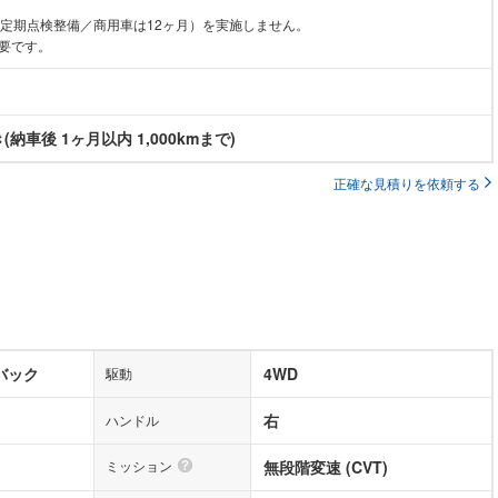
月定期点検整備／商用車は12ヶ月）を実施しません。
要です。
納車後 1ヶ月以内 1,000kmまで)
正確な見積りを依頼する
バック
4WD
駆動
右
ハンドル
ミッション
無段階変速 (CVT)