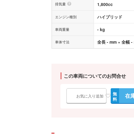
排気量
1,800cc
ハイブリッド
エンジン種別
- kg
車両重量
全長 - mm × 全幅 -
車体寸法
この車両についてのお問合せ
無
在
お気に入り追加
料