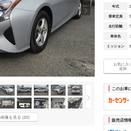
年式
乗車定員
走行距離
車体色
ミッション
お気に入
追加
このお車
画像を見る (20)
販売店情