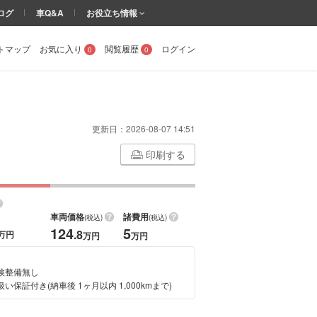
ログ
車Q&A
お役立ち情報
トマップ
お気に入り
閲覧履歴
ログイン
0
0
更新日：
2026-08-07 14:51
印刷する
車両価格
諸費用
(税込)
(税込)
124
5
.8
万円
万円
万円
検整備無し
い保証付き(納車後 1ヶ月以内 1,000kmまで)