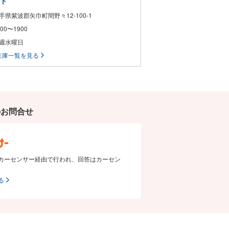
ート
岩手県紫波郡矢巾町間野々12-100-1
1000〜1900
毎週水曜日
在庫一覧を見る
のお問合せ
カーセンサー経由で行われ、回答はカーセン
る