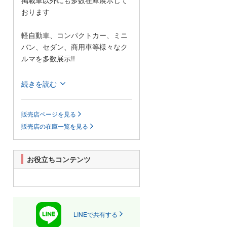
掲載車以外にも多数在庫展示して
おります
軽自動車、コンパクトカー、ミニ
バン、セダン、商用車等様々なク
ルマを多数展示!!
当店では格安の軽自動車を多数展
続きを読む
示しているほか、1BOXカーやセダ
ンなどの普通車も格安で展示して
販売店ページを見る
おります!
販売店の在庫一覧を見る
また、当店は安いだけじゃござい
ません!自社認証整備工場も完備し
ており、お客様がご心配なされて
お役立ちコンテンツ
いるアフターフォローもきっと満
足していただけると思います。
展示場に無い車輌でも、お客様の
ご希望があれば全国のオートオー
クションよりお探ししご提供いた
LINEで共有する
します。