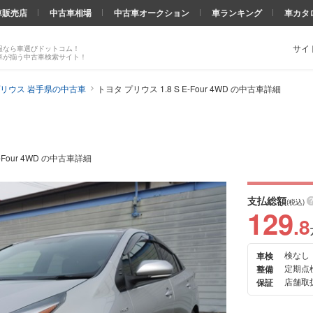
車販売店
中古車相場
中古車オークション
車ランキング
車カタ
サイ
報なら車選びドットコム！
車が揃う中古車検索サイト！
リウス 岩手県の中古車
トヨタ プリウス 1.8 S E-Four 4WD の中古車詳細
 E-Four 4WD の中古車詳細
支払総額
(税込)
129
.8
検なし
車検
次の
定期点
整備
画像
店舗取扱
保証