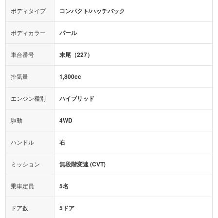
カーナビ：
メモリーナビ他
ボディタイプ
コンパクト/ハッチバック
カメラ：
バック
全塗装済
テレビ：
-
エアバッグ：
4エアバッグ
ボディカラー
パール
映像：
-
衝撃緩和ヘッドレスト
車台番号
末尾（227）
オーディオ：
-
モニター：
-
排気量
1,800cc
ミュージックプレイヤー接続可
ABS
サポカー
エンジン種別
ハイブリッド
後席モニター
1500W給電
アクセル踏み間違い（誤発進）防止装置
駆動
4WD
アダプティブクルーズコントロール
ハンドル
右
ヒルディセントコントロール
オートマチックハイビーム
ミッション
無段階変速 (CVT)
乗車定員
5名
ドア数
5ドア