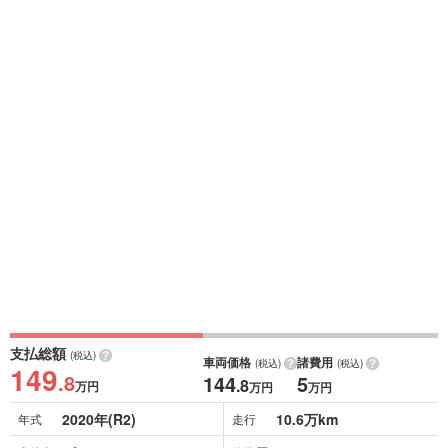
支払総額
(税込)
車両価格
諸費用
(税込)
(税込)
149
.8
144
5
.8
万円
万円
万円
2020年(R2)
10.6万km
年式
走行
パール
車体色
修復歴
あり