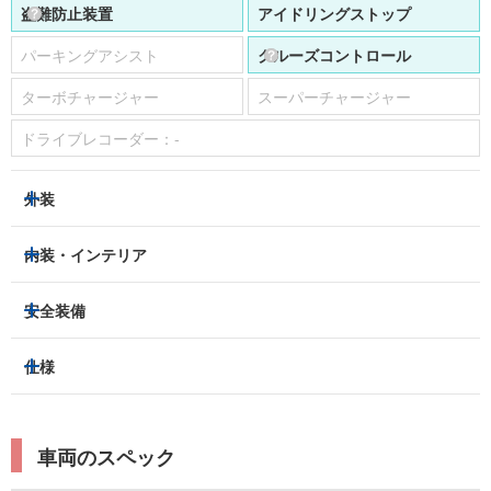
パーキングアシスト
クルーズコントロール
ターボチャージャー
スーパーチャージャー
ドライブレコーダー：
-
外装
ヘッドライト
フロントフォグランプ
内装・インテリア
アルミホイール：
-
3列シート
フルフラットシート
安全装備
スライドドア：
-
ベンチシート
パワーシート
トラクションコントロール
仕様
サンルーフ/ガラスルーフ
本革シート
キャプテンシート
レーンキープアシスト
横滑り防止装置
電動リアゲート
リフトアップ
寒冷地仕様
オットマン
ウォークスルー
衝突被害軽減プレーキ
衝突安全ボディー
ルーフレール
エアサスペンション
車両のスペック
シートヒーター
シートエアコン
障害物センサー
全周囲カメラ
エアロパーツ
ローダウン