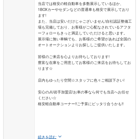
1BOXカーやセダンなどの普通車も格安で展示しており
ます!
また、当店は安いだけじゃございません!自社認証整備工
場も完備しており、お客様がご心配なされているアフタ
ーフォローもきっと満足していただけると思います。
展示場に無い車輌でも、お客様のご希望があれば全国の
オートオークションよりお探ししご提供いたします。
皆様のご来店を心よりお待ちしております!
豊富な在庫をご用意してお客様のご来店をお待ちしてお
ります☆
店内もゆったり空間☆スタッフに色々ご相談下さい!
安心のJU岩手加盟店!お車の事なら何でも当店へお任せ
ください☆
格安軽自動車コーナー!!ご予算にピッタリ合うかも!!
続きを読む