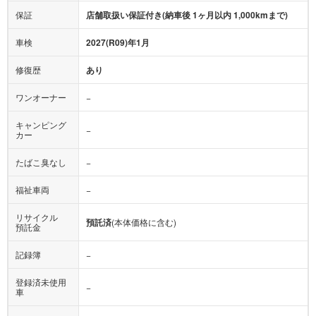
保証
店舗取扱い保証付き(納車後 1ヶ月以内 1,000kmまで)
車検
2027(R09)年1月
修復歴
あり
ワンオーナー
−
キャンピング
−
カー
たばこ臭なし
−
福祉車両
−
リサイクル
預託済
(本体価格に含む)
預託金
記録簿
−
登録済未使用
−
車
エコカー減税
−