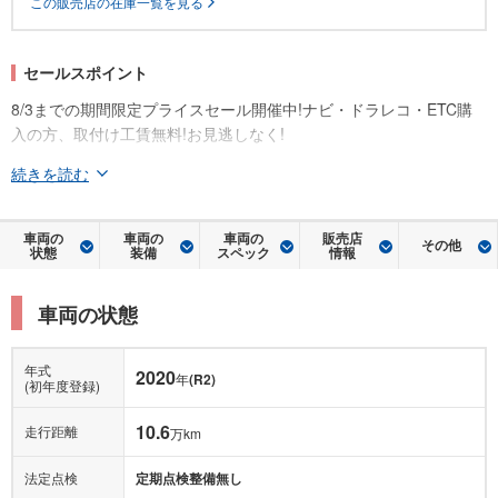
セールスポイント
8/3までの期間限定プライスセール開催中!ナビ・ドラレコ・ETC購
入の方、取付け工賃無料!お見逃しなく!
続きを読む
車両の
車両の
車両の
販売店
その他
状態
装備
スペック
情報
車両の状態
年式
2020
年
(R2)
(初年度登録)
10.6
走行距離
万km
法定点検
定期点検整備無し