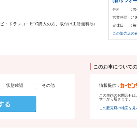
(有)サンオ
住所
: 
営業時間
: 
ナビ・ドラレコ・ETC購入の方、取付け工賃無料!お
定休日
: 
この販売店の
このお車について
状態確認
その他
情報提供：
この車両のお問合せは
サーから届きます。
する
この販売店の地図を見