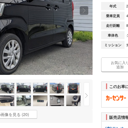
年式
乗車定員
走行距離
車体色
ミッション
お気に入
追加
このお車
画像を見る (20)
販売店情