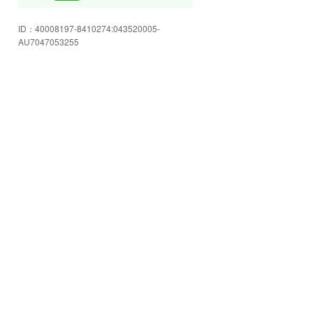
皆様のご来店を心よりお待ちして
ID：
40008197-8410274:043520005-
おります!
AU7047053255
豊富な在庫をご用意してお客様の
ご来店をお待ちしております☆
店内もゆったり空間☆スタッフに
色々ご相談下さい!
安心のJU岩手加盟店!お車の事なら
何でも当店へお任せください☆
格安軽自動車コーナー!!ご予算にピ
ッタリ合うかも!!