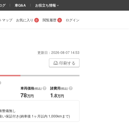
ログ
車Q&A
お役立ち情報
トマップ
お気に入り
閲覧履歴
ログイン
0
0
更新日：
2026-08-07 14:53
印刷する
車両価格
諸費用
(税込)
(税込)
78
1
.8
万円
万円
検整備無し
い保証付き(納車後 1ヶ月以内 1,000kmまで)