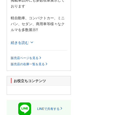
掲載車以外にも多数在庫展示して
おります
軽自動車、コンパクトカー、ミニ
バン、セダン、商用車等様々なク
ルマを多数展示!!
当店では格安の軽自動車を多数展
続きを読む
示しているほか、1BOXカーやセダ
ンなどの普通車も格安で展示して
販売店ページを見る
おります!
販売店の在庫一覧を見る
また、当店は安いだけじゃござい
ません!自社認証整備工場も完備し
ており、お客様がご心配なされて
お役立ちコンテンツ
いるアフターフォローもきっと満
足していただけると思います。
展示場に無い車輌でも、お客様の
ご希望があれば全国のオートオー
クションよりお探ししご提供いた
LINEで共有する
します。