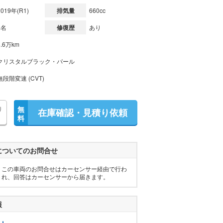
2019年(R1)
排気量
660cc
4名
修復歴
あり
8.6万km
クリスタルブラック・パール
無段階変速 (CVT)
り
無
在庫確認・見積り依頼
料
についてのお問合せ
この車両のお問合せはカーセンサー経由で行わ
れ、回答はカーセンサーから届きます。
報