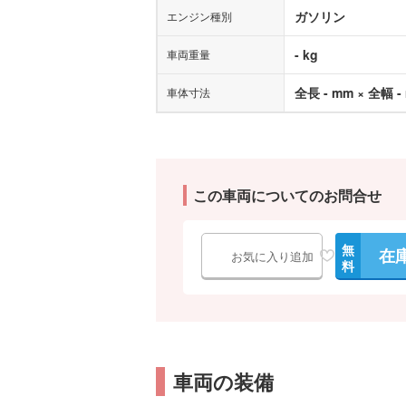
ガソリン
エンジン種別
- kg
車両重量
全長 - mm × 全幅 -
車体寸法
この車両についてのお問合せ
無
在
お気に入り追加
料
車両の装備