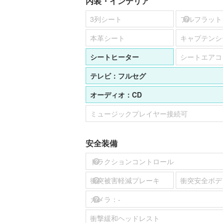
内装・インテリア
3列シート
フルフラット
本革シート
キャプテンシ
シートヒーター
シートエアコ
テレビ：
フルセグ
オーディオ：
CD
ミュージックプレイヤー接続可
安全装備
トラクションコントロール
衝突被害軽減プレーキ
衝突安全ボデ
カメラ：
-
衝撃緩和ヘッドレスト