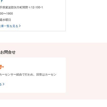
ート
岩手県紫波郡矢巾町間野々12-100-1
1000〜1900
毎週水曜日
在庫一覧を見る
のお問合せ
カーセンサー経由で行われ、回答はカーセン
る