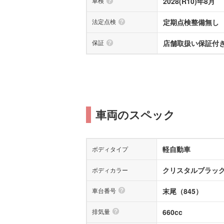
車検
2028(R10)年8月
法定点検
定期点検整備無し
保証
店舗取扱い保証付き(
車両のスペック
軽自動車
ボディタイプ
クリスタルブラッ
ボディカラー
車台番号
末尾（845）
排気量
660cc