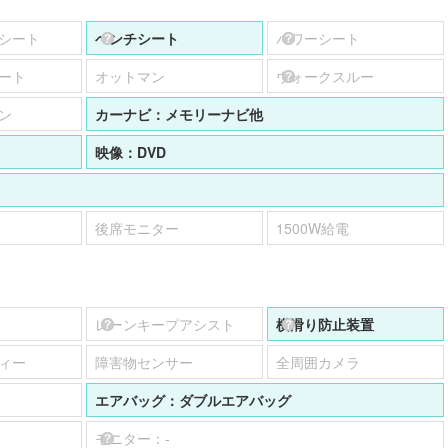
シート
ベンチシート
パワーシート
ート
オットマン
ウォークスルー
ン
カーナビ：
メモリーナビ他
映像：
DVD
後席モニター
1500W給電
レーンキープアシスト
横滑り防止装置
ィー
障害物センサー
全周囲カメラ
エアバッグ：
ダブルエアバッグ
モニター：
-