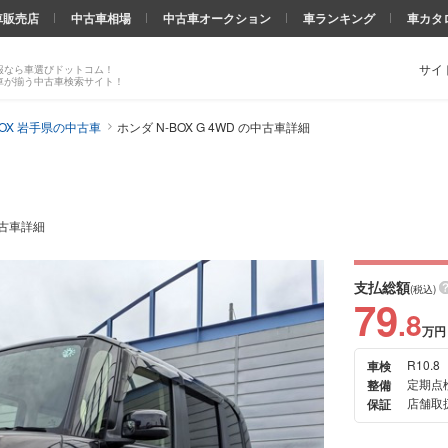
車販売店
中古車相場
中古車オークション
車ランキング
車カタ
サイ
報なら車選びドットコム！
車が揃う中古車検索サイト！
BOX 岩手県の中古車
ホンダ N-BOX G 4WD の中古車詳細
中古車詳細
支払総額
(税込)
79
.8
万円
R10.8
車検
次の
定期点
整備
画像
店舗取扱
保証