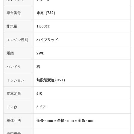
映像：
DVD
衝撃緩和ヘッドレスト
車台番号
末尾（732）
オーディオ：
CD
モニター：
-
排気量
1,800cc
ミュージックプレイヤー接続可
ABS
サポカー
エンジン種別
ハイブリッド
後席モニター
1500W給電
アクセル踏み間違い（誤発進）防止装置
駆動
2WD
アダプティブクルーズコントロール
ハンドル
右
ヒルディセントコントロール
オートマチックハイビーム
ミッション
無段階変速 (CVT)
乗車定員
5名
ドア数
5ドア
車体寸法
全長 - mm × 全幅 - mm × 全高 - mm
車両重量
-