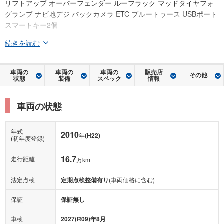
リフトアップ オーバーフェンダー ルーフラック マッドタイヤフォ
グランプ ナビ地デジ バックカメラ ETC ブルートゥース USBポート
スマートキー2個
続きを読む
車両の
車両の
車両の
販売店
その他
状態
装備
スペック
情報
車両の状態
年式
2010
年
(H22)
(初年度登録)
16.7
走行距離
万km
法定点検
定期点検整備有り
(車両価格に含む)
保証
保証無し
車検
2027(R09)年8月