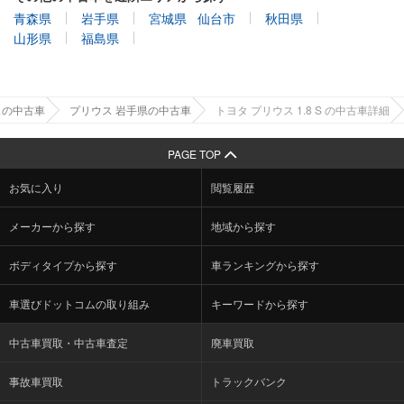
青森県
岩手県
宮城県
仙台市
秋田県
山形県
福島県
スの中古車
プリウス 岩手県の中古車
トヨタ プリウス 1.8 S の中古車詳細
PAGE TOP
お気に入り
閲覧履歴
メーカーから探す
地域から探す
ボディタイプから探す
車ランキングから探す
車選びドットコムの取り組み
キーワードから探す
中古車買取・中古車査定
廃車買取
事故車買取
トラックバンク