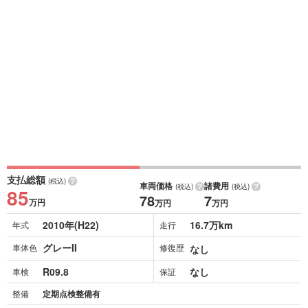
支払総額
(税込)
車両価格
諸費用
(税込)
(税込)
85
78
7
万円
万円
万円
2010年(H22)
16.7万km
年式
走行
グレーII
車体色
修復歴
なし
R09.8
なし
車検
保証
整備
定期点検整備有