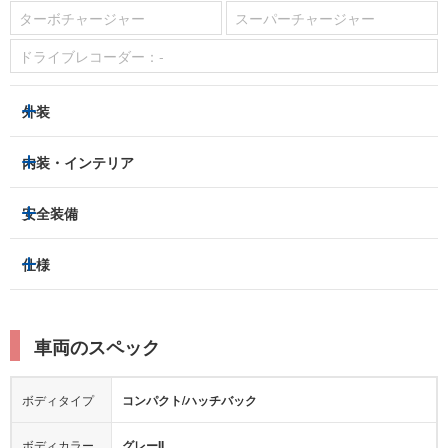
ターボチャージャー
スーパーチャージャー
ドライブレコーダー：
-
外装
ヘッドライト
フロントフォグランプ
内装・インテリア
アルミホイール：
あり
3列シート
フルフラットシート
安全装備
スライドドア：
-
ベンチシート
パワーシート
トラクションコントロール
仕様
サンルーフ/ガラスルーフ
本革シート
キャプテンシート
レーンキープアシスト
横滑り防止装置
電動リアゲート
リフトアップ
寒冷地仕様
オットマン
ウォークスルー
衝突被害軽減プレーキ
衝突安全ボディー
ルーフレール
エアサスペンション
車両のスペック
シートヒーター
シートエアコン
障害物センサー
全周囲カメラ
エアロパーツ
ローダウン
カーナビ：
HDDナビ
ボディタイプ
コンパクト/ハッチバック
カメラ：
バック
全塗装済
テレビ：
フルセグ
エアバッグ：
4エアバッグ
ボディカラー
グレーII