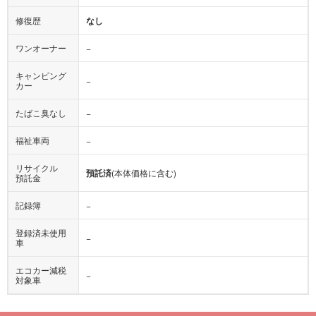
修復歴
なし
ワンオーナー
−
キャンピング
−
カー
たばこ臭なし
−
福祉車両
−
リサイクル
預託済
(本体価格に含む)
預託金
記録簿
−
登録済未使用
−
車
エコカー減税
−
対象車