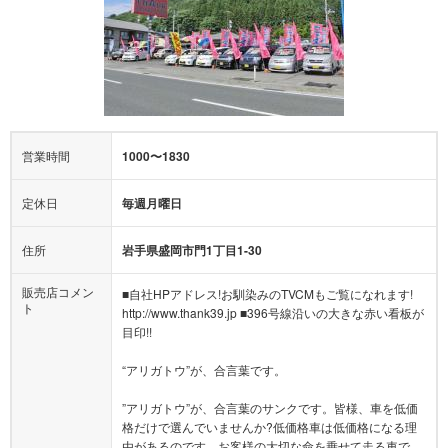
営業時間
1000〜1830
定休日
毎週月曜日
住所
岩手県盛岡市門1丁目1-30
販売店コメン
■自社HPアドレス!お馴染みのTVCMもご覧になれます!
ト
http://www.thank39.jp ■396号線沿いの大きな赤い看板が
目印!!
“アリガトウ”が、合言葉です。
”アリガトウ”が、合言葉のサンクです。皆様、車を低価
格だけで選んでいませんか?低価格車は低価格になる理
由があるのです。お客様の大切な命を乗せて走る車で