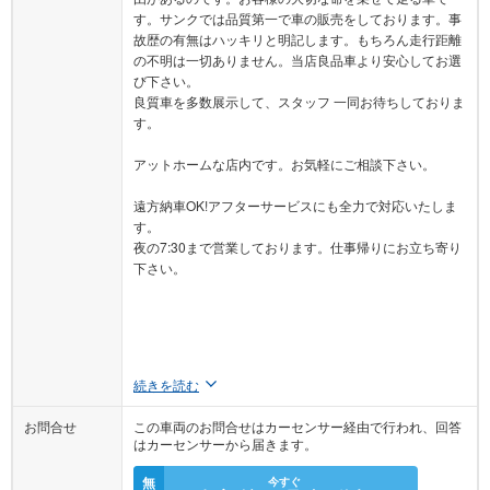
す。サンクでは品質第一で車の販売をしております。事
故歴の有無はハッキリと明記します。もちろん走行距離
の不明は一切ありません。当店良品車より安心してお選
び下さい。
良質車を多数展示して、スタッフ 一同お待ちしておりま
す。
アットホームな店内です。お気軽にご相談下さい。
遠方納車OK!アフターサービスにも全力で対応いたしま
す。
夜の7:30まで営業しております。仕事帰りにお立ち寄り
下さい。
続きを読む
お問合せ
この車両のお問合せはカーセンサー経由で行われ、回答
はカーセンサーから届きます。
無
今すぐ