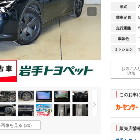
年式
乗車定員
走行距離
車体色
ミッション
お気に入
追加
このお車
画像を見る (20)
販売店情