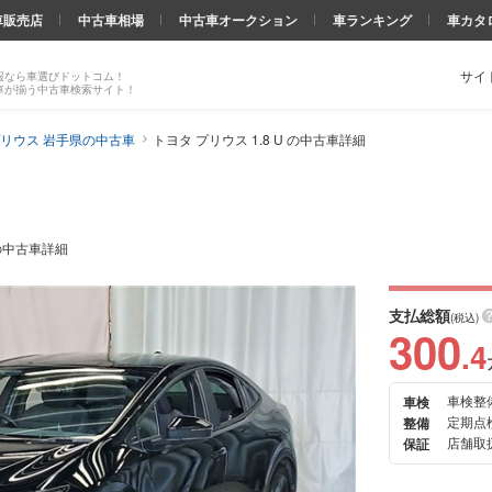
車販売店
中古車相場
中古車オークション
車ランキング
車カタ
サイ
報なら車選びドットコム！
車が揃う中古車検索サイト！
リウス 岩手県の中古車
トヨタ プリウス 1.8 U の中古車詳細
U の中古車詳細
支払総額
(税込)
300
.4
車検整
車検
次の
定期点
整備
画像
店舗取
保証