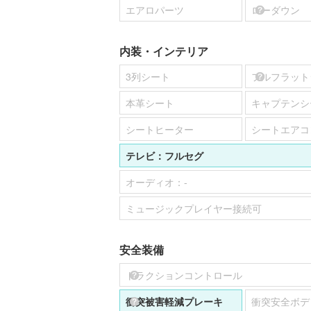
エアロパーツ
ローダウン
内装・インテリア
3列シート
フルフラット
本革シート
キャプテンシ
シートヒーター
シートエアコ
テレビ：
フルセグ
オーディオ：
-
ミュージックプレイヤー接続可
安全装備
トラクションコントロール
衝突被害軽減プレーキ
衝突安全ボデ