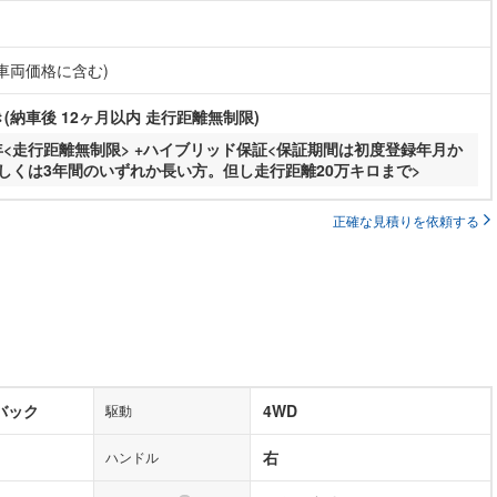
(車両価格に含む)
(納車後 12ヶ月以内 走行距離無制限)
年<走行距離無制限> +ハイブリッド保証<保証期間は初度登録年月か
もしくは3年間のいずれか長い方。但し走行距離20万キロまで>
正確な見積りを依頼する
バック
4WD
駆動
右
ハンドル