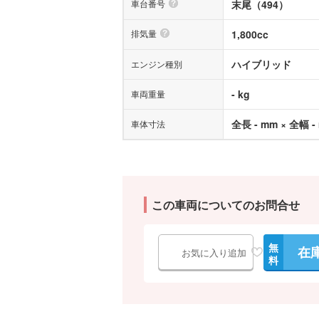
車台番号
末尾（494）
排気量
1,800cc
ハイブリッド
エンジン種別
- kg
車両重量
全長 - mm × 全幅 -
車体寸法
この車両についてのお問合せ
無
在
お気に入り追加
料