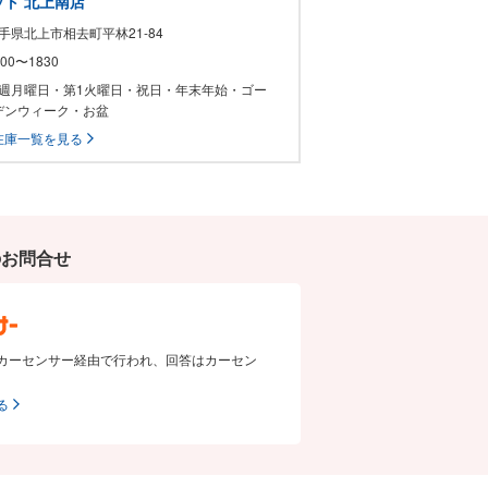
ト 北上南店
岩手県北上市相去町平林21-84
1000〜1830
 毎週月曜日・第1火曜日・祝日・年末年始・ゴー
デンウィーク・お盆
在庫一覧を見る
のお問合せ
カーセンサー経由で行われ、回答はカーセン
る