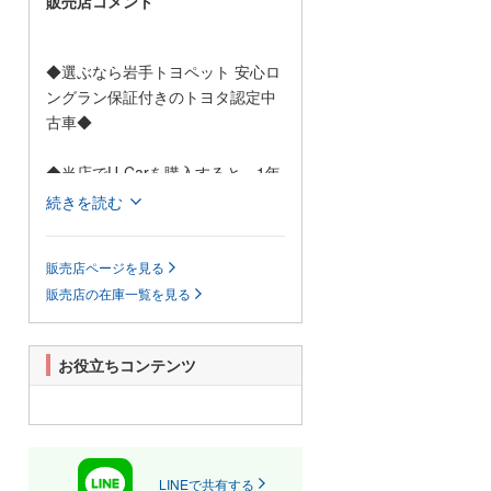
販売店コメント
◆選ぶなら岩手トヨペット 安心ロ
ングラン保証付きのトヨタ認定中
古車◆
◆当店でU-Carを購入すると、1年
間ならどれだけ走っても保証され
続きを読む
る「ロングラン保証」が自動的に
無料付帯。
販売店ページを見る
◆万が一の場合も、全国の約5,000
販売店の在庫一覧を見る
ヶ所のトヨタテクノショップで保
証修理が受けられる、オールトヨ
タのU-Car保証です。
お役立ちコンテンツ
◆また当社では、認定中古車を導
入致しておりますので、ロングラ
ン保証に加え、「車両の徹底洗浄
実施」と「車両検査証明書の発
行」がついた認定対象車も多数取
LINEで共有する