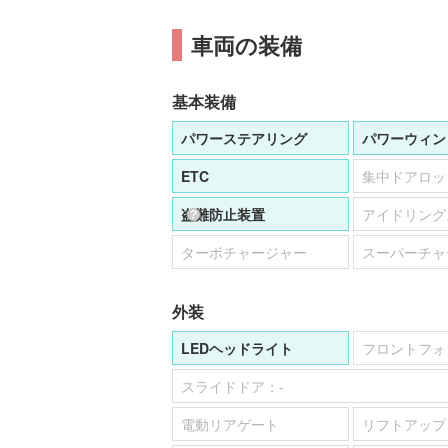
車両の装備
基本装備
パワーステアリング
パワーウィン
ETC
集中ドアロッ
盗難防止装置
アイドリング
ターボチャージャー
スーパーチャ
外装
LEDヘッドライト
フロントフォ
スライドドア：
-
電動リアゲート
リフトアップ