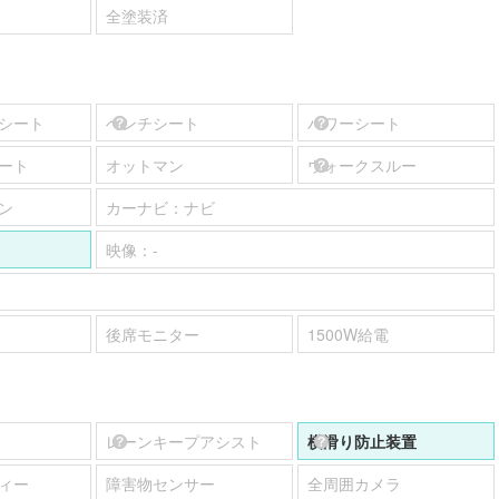
全塗装済
シート
ベンチシート
パワーシート
ート
オットマン
ウォークスルー
ン
カーナビ：
ナビ
映像：
-
後席モニター
1500W給電
レーンキープアシスト
横滑り防止装置
ィー
障害物センサー
全周囲カメラ