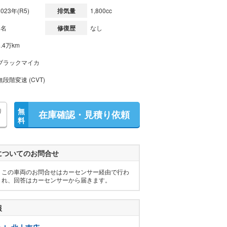
2023年(R5)
排気量
1,800cc
5名
修復歴
なし
5.4万km
ブラックマイカ
無段階変速 (CVT)
り
無
在庫確認・見積り依頼
料
についてのお問合せ
この車両のお問合せはカーセンサー経由で行わ
れ、回答はカーセンサーから届きます。
報