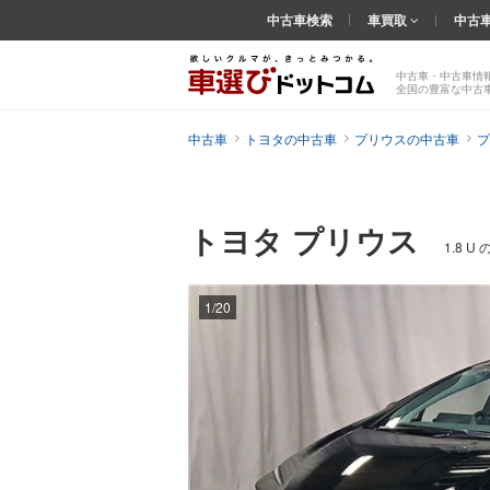
中古車検索
車買取
中古
中古車・中古車情
全国の豊富な中古
中古車
トヨタの中古車
プリウスの中古車
プ
トヨタ プリウス
1.8 
1/20
前の
画像