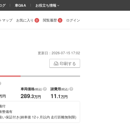
ログ
車Q&A
お役立ち情報
トマップ
お気に入り
閲覧履歴
ログイン
0
0
更新日：
2026-07-15 17:02
印刷する
車両価格
諸費用
(税込)
(税込)
289
11
.3
.1
万円
万円
万円
備付
検整備有
扱い保証付き(納車後 12ヶ月以内 走行距離無制限)