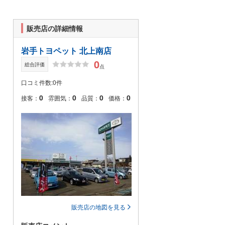
販売店の詳細情報
岩手トヨペット 北上南店
0
総合評価
点
口コミ件数:0件
0
0
0
0
接客：
雰囲気：
品質：
価格：
販売店の地図を見る