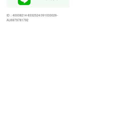
り揃えてます!
緑の大きな看板が目印です♪軽自
動車からハイブリッド車まで人気
ID：
40008214-8332524:091033026-
のお車を多数取り揃えております
AU6979781792
のでお気軽にご来店下さい♪
もちろん今話題の新型車も取り扱
っております!試乗車もご用意して
おりますのでお気軽に試乗体験に
いらっしゃって下さい♪
明るく広々とした店内にてごゆっ
くりとおくつろぎ下さい♪店頭に
無いお車でもお客様にぴったりの1
台をお探し致します(^-^)
店内にも新型車を展示しておりま
すので天候が悪い日でもゆっくり
とご覧頂けます♪お車探しはぜひ
当店へご相談下さい♪