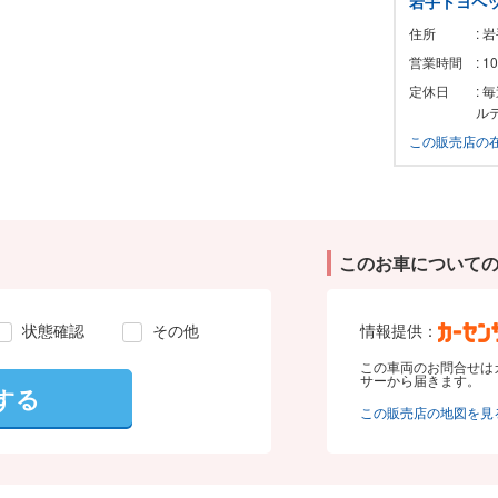
岩手トヨペッ
住所
: 
営業時間
: 
定休日
:
ル
この販売店の
このお車について
状態確認
その他
情報提供：
この車両のお問合せは
サーから届きます。
する
この販売店の地図を見