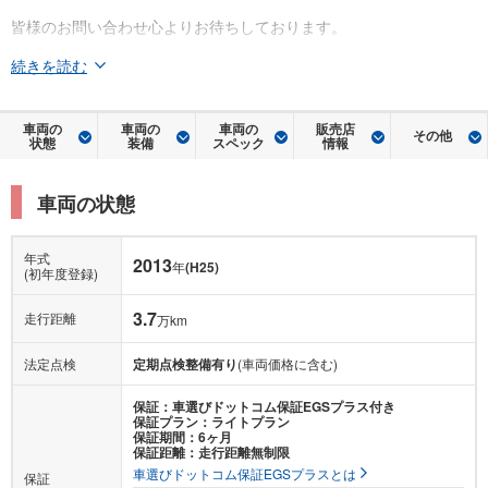
皆様のお問い合わせ心よりお待ちしております。
続きを読む
車両の
車両の
車両の
販売店
その他
状態
装備
スペック
情報
車両の状態
年式
2013
年
(H25)
(初年度登録)
3.7
走行距離
万km
法定点検
定期点検整備有り
(車両価格に含む)
保証：車選びドットコム保証EGSプラス付き
保証プラン：ライトプラン
保証期間：6ヶ月
保証距離：走行距離無制限
車選びドットコム保証EGSプラスとは
保証