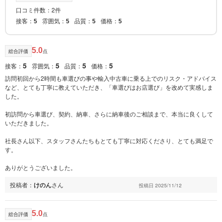
口コミ件数：2件
接客：
雰囲気：
品質：
価格：
5
5
5
5
5.0
総合評価
点
5
5
5
5
接客：
雰囲気：
品質：
価格：
訪問初回から2時間も車選びの事や輸入中古車に乗る上でのリスク・アドバイス
など、とても丁寧に教えていただき、「車選びはお店選び」を改めて実感しま
した。
初訪問から車選び、契約、納車、さらに納車後のご相談まで、本当に良くして
いただきました。
社長さん以下、スタッフさんたちもとても丁寧に対応くださり、とても満足で
す。
ありがとうございました。
投稿者：
けのん
さん
投稿日 2025/11/12
5.0
総合評価
点