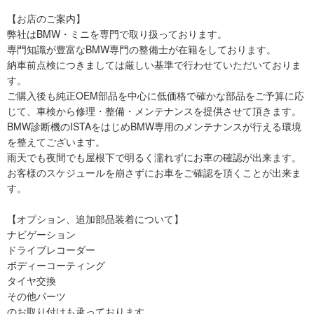
【お店のご案内】
弊社はBMW・ミニを専門で取り扱っております。
専門知識が豊富なBMW専門の整備士が在籍をしております。
納車前点検につきましては厳しい基準で行わせていただいておりま
す。
ご購入後も純正OEM部品を中心に低価格で確かな部品をご予算に応
じて、車検から修理・整備・メンテナンスを提供させて頂きます。
BMW診断機のISTAをはじめBMW専用のメンテナンスが行える環境
を整えてございます。
雨天でも夜間でも屋根下で明るく濡れずにお車の確認が出来ます。
お客様のスケジュールを崩さずにお車をご確認を頂くことが出来ま
す。
【オプション、追加部品装着について】
ナビゲーション
ドライブレコーダー
ボディーコーティング
タイヤ交換
その他パーツ
のお取り付けも承っております。