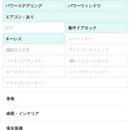
パワーステアリング
パワーウィンドウ
エアコン：
あり
ETC
集中ドアロック
キーレス
スマートキー
盗難防止装置
アイドリングストップ
パーキングアシスト
クルーズコントロール
ターボチャージャー
スーパーチャージャー
ドライブレコーダー：
-
外装
HIDヘッドライト
フロントフォグランプ
内装・インテリア
アルミホイール：
15インチ
3列シート
フルフラットシート
安全装備