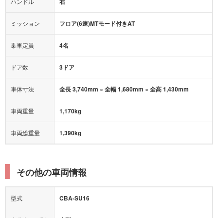
ハンドル
右
ヒルディセントコントロール
オートマチックハイビーム
ミッション
フロア(6速)MTモード付きAT
乗車定員
4名
ドア数
3ドア
車体寸法
全長 3,740mm × 全幅 1,680mm × 全高 1,430mm
車両重量
1,170kg
車両総重量
1,390kg
その他の車両情報
型式
CBA-SU16