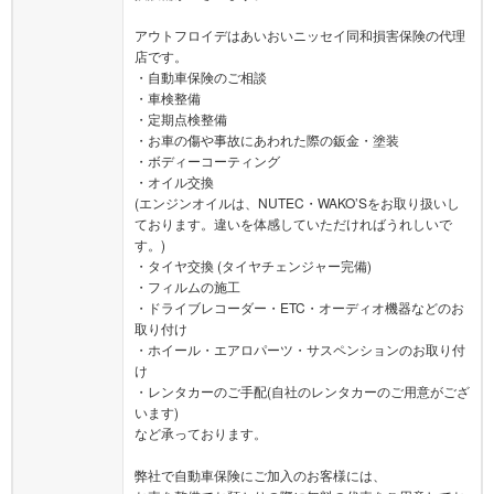
アウトフロイデはあいおいニッセイ同和損害保険の代理
店です。
・自動車保険のご相談
・車検整備
・定期点検整備
・お車の傷や事故にあわれた際の鈑金・塗装
・ボディーコーティング
・オイル交換
(エンジンオイルは、NUTEC・WAKO’Sをお取り扱いし
ております。違いを体感していただければうれしいで
す。)
・タイヤ交換 (タイヤチェンジャー完備)
・フィルムの施工
・ドライブレコーダー・ETC・オーディオ機器などのお
取り付け
・ホイール・エアロパーツ・サスペンションのお取り付
け
・レンタカーのご手配(自社のレンタカーのご用意がござ
います)
など承っております。
弊社で自動車保険にご加入のお客様には、