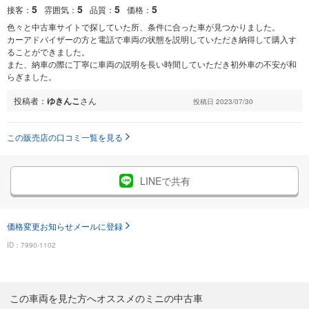
5
5
5
5
接客：
雰囲気：
品質：
価格：
色々と中古車サイトで探していた所、条件に合った車が見つかりました。
カーアドバイザーの方と電話で車両の状態を説明していただき納得して購入す
ることができました。
また、納車の際に丁寧に車両の説明を長い時間していただき初外車の不安が和
らぎました。
投稿者：
ゆきんこ
さん
投稿日 2023/07/30
この販売店の口コミ一覧を見る
LINEで共有
価格変更お知らせメールに登録
ID：7990-1102
この車両を見た方へオススメのミニの中古車