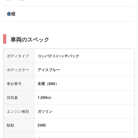
スライドドア：
-
ベンチシート
パワーシート
トラクションコントロール
仕様
サンルーフ/ガラスルーフ
本革シート
キャプテンシート
レーンキープアシスト
横滑り防止装置
電動リアゲート
リフトアップ
寒冷地仕様
オットマン
ウォークスルー
衝突被害軽減プレーキ
衝突安全ボディー
ルーフレール
エアサスペンション
車両のスペック
シートヒーター
シートエアコン
障害物センサー
全周囲カメラ
エアロパーツ
ローダウン
カーナビ：
-
ボディタイプ
コンパクト/ハッチバック
カメラ：
-
全塗装済
テレビ：
-
エアバッグ：
運転席
助手席
サイド
カーテン
ボディカラー
アイスブルー
映像：
-
衝撃緩和ヘッドレスト
車台番号
末尾（886）
オーディオ：
CD
モニター：
-
排気量
1,590cc
ミュージックプレイヤー接続可
ABS
サポカー
エンジン種別
ガソリン
後席モニター
1500W給電
アクセル踏み間違い（誤発進）防止装置
駆動
2WD
アダプティブクルーズコントロール