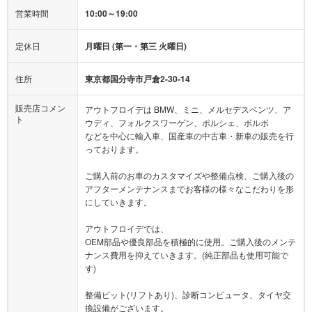
営業時間
10:00～19:00
定休日
月曜日 (第一・第三 火曜日)
住所
東京都国分寺市戸倉2-30-14
販売店コメン
アウトフロイデは BMW、ミニ、メルセデスベンツ、ア
ト
ウディ、フォルクスワーゲン、ポルシェ、ボルボ
などを中心に輸入車、国産車の中古車・新車の販売を行
っております。
ご購入前のお車のカスタマイズや整備点検、ご購入後の
アフターメンテナンスまでお客様の様々なこだわりを形
にしていきます。
アウトフロイデでは、
OEM部品や優良部品を積極的に使用。ご購入後のメンテ
ナンス費用を抑えていきます。(純正部品も使用可能で
す)
整備ピット(リフトあり)、診断コンピュータ、タイヤ交
換設備がございます。