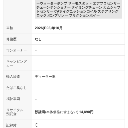
ーウォーターポンプ サーモスタット エアフロセンサー
チェーンテンショナー タイミングチェーン カムシャフ
トセンサー CAS イグニッションコイル ステアリング
ロック ポンプリレー フリクションホイー
車検
2026(R08)年10月
修復歴
なし
ワンオーナー
−
キャンピング
−
カー
輸入経路
ディーラー車
たばこ臭なし
−
福祉車両
−
リサイクル
預託済
(本体価格に含まない)
14,890円
預託金
記録簿
◯