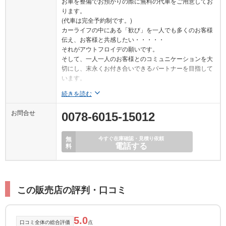
お車を整備でお預かりの際に無料の代車をご用意してお
ります。
(代車は完全予約制です。)
カーライフの中にある「歓び」を一人でも多くのお客様
伝え、お客様と共感したい・・・・・
それがアウトフロイデの願いです。
そして、一人一人のお客様とのコミュニケーションを大
切にし、末永くお付き合いできるパートナーを目指して
います。
続きを読む
お問合せ
0078-6015-15012
無
今すぐ在庫確認・見積り依頼
電話する
料
この販売店の評判・口コミ
5.0
口コミ全体の総合評価
点