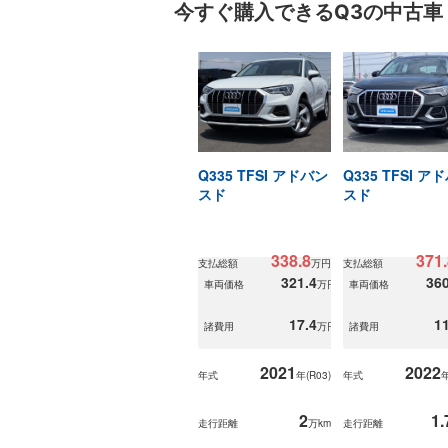
今すぐ購入できる
Q3の
中古車
Q335 TFSI アドバン
Q335 TFSI ア
スド
スド
338.8
371.
支払総額
万円
支払総額
321.4
360
車両価格
万円
車両価格
17.4
11
諸費用
万円
諸費用
2021
2022
年式
年(
R03
)
年式
年
2
1.
走行距離
万km
走行距離