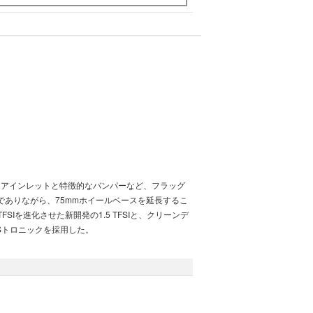
型のエアインレットと特徴的なバンパーなど、フラッグ
でありながら、75mmホイールベースを延長するこ
Iを進化させた新開発の1.5 TFSIと、クリーンデ
7速Sトロニックを採用した。