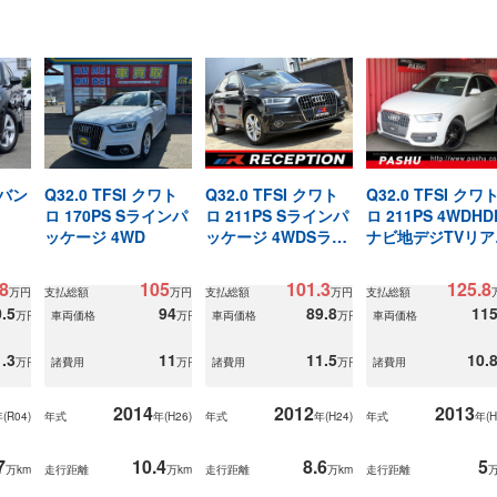
ドバン
Q32.0 TFSI クワト
Q32.0 TFSI クワト
Q32.0 TFSI クワ
ロ 170PS Sラインパ
ロ 211PS Sラインパ
ロ 211PS 4WDHD
ッケージ 4WD
ッケージ 4WDSライ
ナビ地デジTVリア
ンPKG/211PS
メラBガンメタ
8
105
101.3
125.8
万円
支払総額
万円
支払総額
万円
支払総額
.5
94
89.8
11
万円
車両価格
万円
車両価格
万円
車両価格
.3
11
11.5
10.
万円
諸費用
万円
諸費用
万円
諸費用
2014
2012
2013
(
R04
)
年式
年(
H26
)
年式
年(
H24
)
年式
年(
H
7
10.4
8.6
5
万km
走行距離
万km
走行距離
万km
走行距離
万