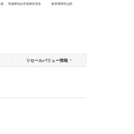
三条
宮城県仙台市若林区荒井
岐阜県関市山田
大阪府堺市堺区山本町
リセール
バリュー情報