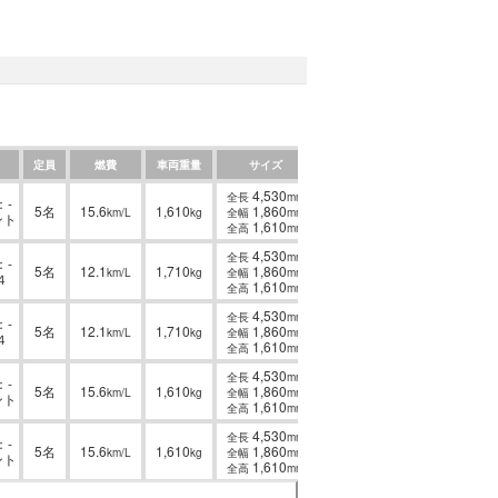
定員
燃費
車両重量
サイズ
4,530
全長
mm
-
5名
15.6
1,610
1,860
km/L
kg
全幅
mm
ント
1,610
全高
mm
4,530
全長
mm
-
5名
12.1
1,710
1,860
km/L
kg
全幅
mm
４
1,610
全高
mm
4,530
全長
mm
-
5名
12.1
1,710
1,860
km/L
kg
全幅
mm
４
1,610
全高
mm
4,530
全長
mm
-
5名
15.6
1,610
1,860
km/L
kg
全幅
mm
ント
1,610
全高
mm
4,530
全長
mm
-
5名
15.6
1,610
1,860
km/L
kg
全幅
mm
ント
1,610
全高
mm