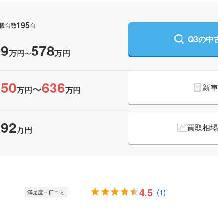
195
載台数
台
Q3の
中
59
578
万円
万円
〜
550
636
〜
新車
万円
万円
292
買取相場
万円
4.5
(
1
)
満足度・口コミ