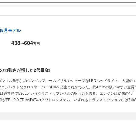
年)8月モデル
438
604
〜
万円
の力強さが増した2代目Q3
型)は、オクタゴン（八角形）のシングルフレームグリルやシャープなLEDヘッドライト、大
コンパクトなクロスオーバーSUVへと生まれかわった。約4.5 mの扱いやすい全長
常時で530Lというクラストップレベルの収容力を誇る。エンジンは従来の1.4 TFS
 TFSIがFF、2.0 TDIが4WDのクワトロシステム。いずれもトランスミッションには