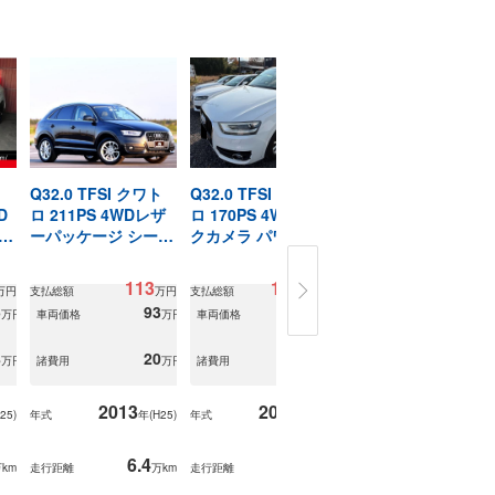
ト
Q32.0 TFSI クワト
Q32.0 TFSI クワト
Q335 TFSI アドバン
D
ロ 211PS 4WDレザ
ロ 170PS 4WDバッ
スド
カ
ーパッケージ シート
クカメラ パワーシー
ヒーター 地デジ
ト
113
101.4
339.9
万円
支払総額
万円
支払総額
万円
支払総額
万
5
93
83
327.4
万円
車両価格
万円
車両価格
万円
車両価格
万
8
20
18.4
12.5
万円
諸費用
万円
諸費用
万円
諸費用
万
2013
2015
2024
25
)
年式
年(
H25
)
年式
年(
H27
)
年式
年(
R06
6.4
8.9
1.8
km
走行距離
万km
走行距離
万km
走行距離
万k