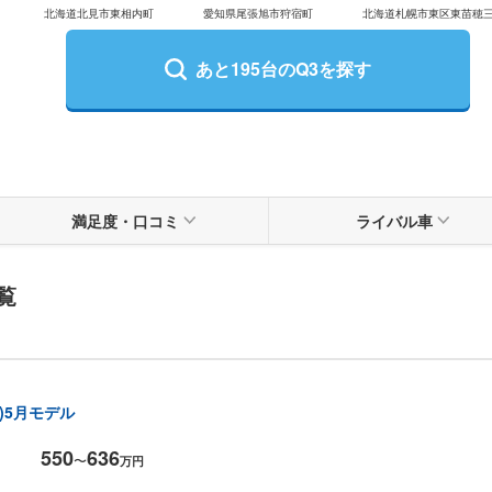
北海道北見市東相内町
愛知県尾張旭市狩宿町
北海道札幌市東区東苗穂
あと
195
台の
Q3
を探す
満足度
・
口コミ
ライバル車
覧
年)5月モデル
550
636
〜
万円