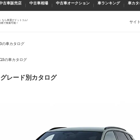
中古車販売店
中古車相場
中古車オークション
車ランキング
車カタ
）なら車選びドットコム!
サイ
動画で検索可能！
Q3の車カタログ
Q3の車カタログ
・グレード別カタログ