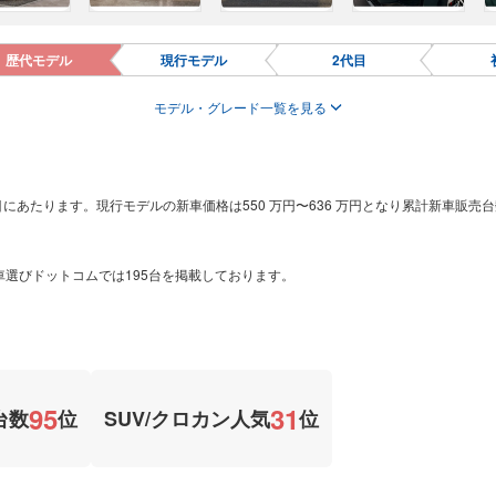
歴代モデル
現行モデル
2代目
モデル・グレード一覧を見る
あたります。現行モデルの新車価格は550 万円〜636 万円となり累計新車販売台数は33
り車選びドットコムでは195台を掲載しております。
95
31
台数
位
SUV/クロカン人気
位