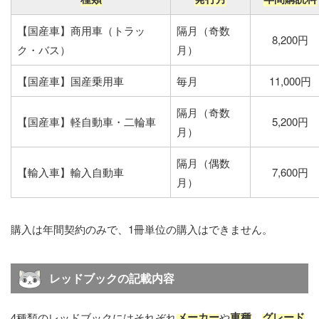
【国産車】商用車（トラッ
隔月（奇数
8,200円
ク・バス）
月）
【国産車】国産乗用車
毎月
11,000円
隔月（奇数
【国産車】軽自動車・二輪車
5,200円
月）
隔月（偶数
【輸入車】輸入自動車
7,600円
月）
購入は年間契約のみで、1冊単位の購入はできません。
レッドブックの記載内容
メーカー
車種
グレード
4種類のレッドブックにはそれぞれ
や
、