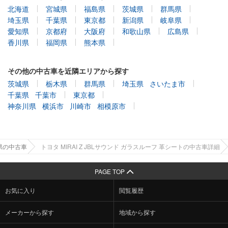
北海道
宮城県
福島県
茨城県
群馬県
埼玉県
千葉県
東京都
新潟県
岐阜県
愛知県
京都府
大阪府
和歌山県
広島県
香川県
福岡県
熊本県
その他の中古車を近隣エリアから探す
茨城県
栃木県
群馬県
埼玉県
さいたま市
千葉県
千葉市
東京都
神奈川県
横浜市
川崎市
相模原市
城県の中古車
トヨタ MIRAI Z JBLサウンド ガラスルーフ 革シートの中古車詳細
PAGE TOP
お気に入り
閲覧履歴
メーカーから探す
地域から探す