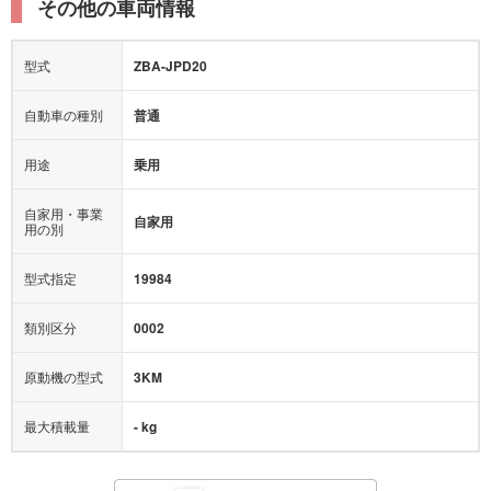
その他の車両情報
型式
ZBA-JPD20
自動車の種別
普通
用途
乗用
自家用・事業
自家用
用の別
型式指定
19984
類別区分
0002
原動機の型式
3KM
最大積載量
- kg