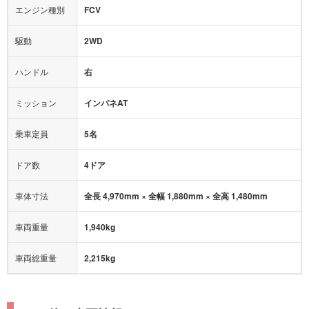
エンジン種別
FCV
後席モニター
1500W給電
アクセル踏み間違い（誤発進）防止装置
駆動
2WD
アダプティブクルーズコントロール
ハンドル
右
ヒルディセントコントロール
オートマチックハイビーム
ミッション
インパネAT
乗車定員
5名
ドア数
4ドア
車体寸法
全長 4,970mm × 全幅 1,880mm × 全高 1,480mm
車両重量
1,940kg
車両総重量
2,215kg