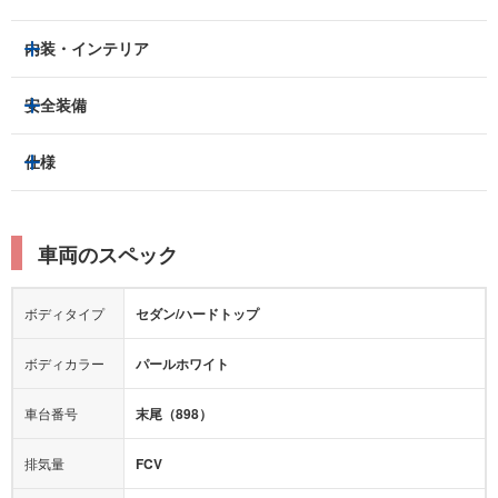
LEDヘッドライト
フロントフォグランプ
内装・インテリア
アルミホイール：
あり
3列シート
フルフラットシート
安全装備
スライドドア：
-
ベンチシート
パワーシート
トラクションコントロール
仕様
サンルーフ/ガラスルーフ
本革シート
キャプテンシート
レーンキープアシスト
横滑り防止装置
電動リアゲート
リフトアップ
寒冷地仕様
オットマン
ウォークスルー
衝突被害軽減プレーキ
衝突安全ボディー
ルーフレール
エアサスペンション
車両のスペック
シートヒーター
シートエアコン
障害物センサー
全周囲カメラ
エアロパーツ
ローダウン
カーナビ：
メモリーナビ他
ボディタイプ
セダン/ハードトップ
カメラ：
フロント
サイド
バック
全塗装済
テレビ：
フルセグ
エアバッグ：
運転席
助手席
サイド
カーテン
ボディカラー
パールホワイト
映像：
DVD
衝撃緩和ヘッドレスト
車台番号
末尾（898）
オーディオ：
CD
モニター：
ブラインドスポット
排気量
FCV
ミュージックプレイヤー接続可
ABS
サポカー