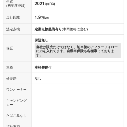
年式
2021
年
(R3)
(初年度登録)
1.9
走行距離
万km
法定点検
定期点検整備有り
(車両価格に含む)
保証無し
当社は販売だけではなく、納車後のアフターフォロー
保証
に力を入れてます。自動車保険も各種承っておりま
す。
車検
車検整備付
修復歴
なし
ワンオーナー
−
キャンピング
−
カー
たばこ臭なし
−
福祉車両
−