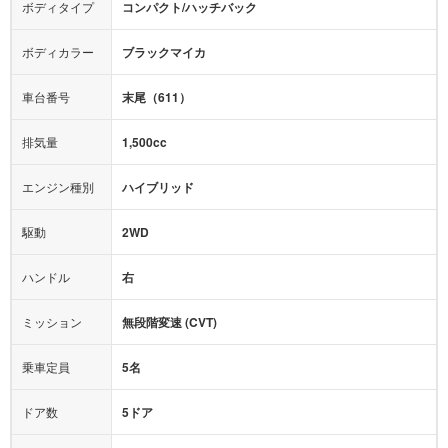
カーナビ：
メモリーナビ他
ボディタイプ
コンパクト/ハッチバック
カメラ：
バック
全塗装済
テレビ：
フルセグ
エアバッグ：
ダブルエアバッグ
ボディカラー
ブラックマイカ
映像：
-
衝撃緩和ヘッドレスト
車台番号
末尾（611）
オーディオ：
-
モニター：
-
排気量
1,500cc
ミュージックプレイヤー接続可
ABS
サポカー
エンジン種別
ハイブリッド
後席モニター
1500W給電
アクセル踏み間違い（誤発進）防止装置
駆動
2WD
アダプティブクルーズコントロール
ハンドル
右
ヒルディセントコントロール
オートマチックハイビーム
ミッション
無段階変速 (CVT)
乗車定員
5名
ドア数
5ドア