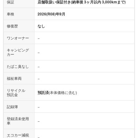
保証
店舗取扱い保証付き(納車後 3ヶ月以内 3,000kmまで)
車検
2026(R08)年9月
修復歴
なし
ワンオーナー
−
キャンピング
−
カー
たばこ臭なし
−
福祉車両
−
リサイクル
預託済
(本体価格に含む)
預託金
記録簿
−
登録済未使用
−
車
エコカー減税
−