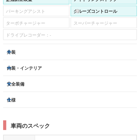
パーキングアシスト
クルーズコントロール
ターボチャージャー
スーパーチャージャー
ドライブレコーダー：
-
外装
LEDヘッドライト
フロントフォグランプ
内装・インテリア
アルミホイール：
-
3列シート
フルフラットシート
安全装備
スライドドア：
-
ベンチシート
パワーシート
トラクションコントロール
仕様
サンルーフ/ガラスルーフ
本革シート
キャプテンシート
レーンキープアシスト
横滑り防止装置
電動リアゲート
リフトアップ
寒冷地仕様
オットマン
ウォークスルー
衝突被害軽減プレーキ
衝突安全ボディー
ルーフレール
エアサスペンション
車両のスペック
シートヒーター
シートエアコン
障害物センサー
全周囲カメラ
エアロパーツ
ローダウン