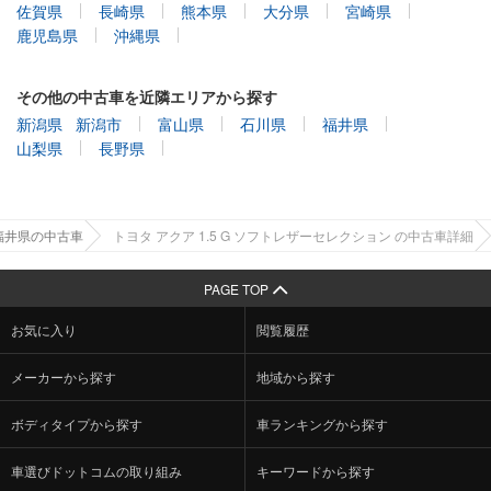
佐賀県
長崎県
熊本県
大分県
宮崎県
鹿児島県
沖縄県
その他の中古車を近隣エリアから探す
新潟県
新潟市
富山県
石川県
福井県
山梨県
長野県
福井県の中古車
トヨタ アクア 1.5 G ソフトレザーセレクション の中古車詳細
PAGE TOP
お気に入り
閲覧履歴
メーカーから探す
地域から探す
ボディタイプから探す
車ランキングから探す
車選びドットコムの取り組み
キーワードから探す