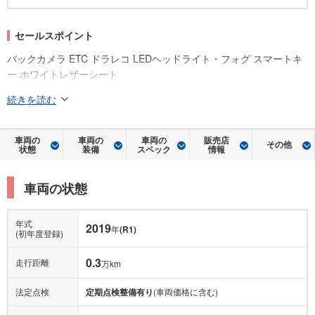
セールスポイント
バックカメラ ETC ドラレコ LEDヘッドライト・フォグ スマートキ
ー ホワイトレザーシート
続きを読む
車両の
車両の
車両の
販売店
その他
状態
装備
スペック
情報
車両の状態
年式
2019
年
(R1)
(初年度登録)
0.3
走行距離
万km
法定点検
定期点検整備有り
(車両価格に含む)