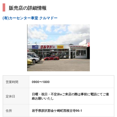
販売店の詳細情報
(有)カーセンター車堂 クルマドー
営業時間
0900〜1800
日曜・祝日・不定休※ご来店の際は事前に電話にてご連
定休日
絡お願いいたし
住所
岩手県胆沢郡金ケ崎町西根古寺96-1