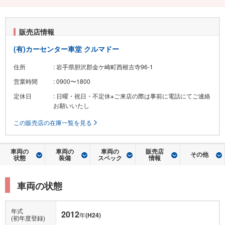
販売店情報
(有)カーセンター車堂 クルマドー
住所
: 岩手県胆沢郡金ケ崎町西根古寺96-1
営業時間
: 0900〜1800
定休日
: 日曜・祝日・不定休※ご来店の際は事前に電話にてご連絡
お願いいたし
この販売店の在庫一覧を見る
車両の
車両の
車両の
販売店
その他
状態
装備
スペック
情報
車両の状態
年式
2012
年
(H24)
(初年度登録)