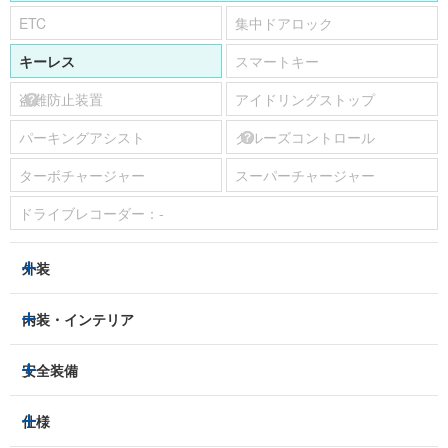
ETC
集中ドアロック
キーレス
スマートキー
盗難防止装置
アイドリングストップ
パーキングアシスト
クルーズコントロール
ターボチャージャー
スーパーチャージャー
ドライブレコーダー：
-
外装
ヘッドライト
フロントフォグランプ
内装・インテリア
アルミホイール：
-
3列シート
フルフラットシート
安全装備
スライドドア：
-
ベンチシート
パワーシート
トラクションコントロール
仕様
サンルーフ/ガラスルーフ
本革シート
キャプテンシート