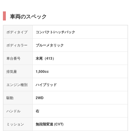
レーンキープアシスト
横滑り防止装置
電動リアゲート
リフトアップ
寒冷地仕様
オットマン
ウォークスルー
衝突被害軽減プレーキ
衝突安全ボディー
ルーフレール
エアサスペンション
車両のスペック
シートヒーター
シートエアコン
障害物センサー
全周囲カメラ
エアロパーツ
ローダウン
カーナビ：
-
ボディタイプ
コンパクト/ハッチバック
カメラ：
-
全塗装済
テレビ：
-
エアバッグ：
ダブルエアバッグ
ボディカラー
ブルーメタリック
映像：
-
衝撃緩和ヘッドレスト
車台番号
末尾（413）
オーディオ：
-
モニター：
-
排気量
1,500cc
ミュージックプレイヤー接続可
ABS
サポカー
エンジン種別
ハイブリッド
後席モニター
1500W給電
アクセル踏み間違い（誤発進）防止装置
駆動
2WD
アダプティブクルーズコントロール
ハンドル
右
ヒルディセントコントロール
オートマチックハイビーム
ミッション
無段階変速 (CVT)