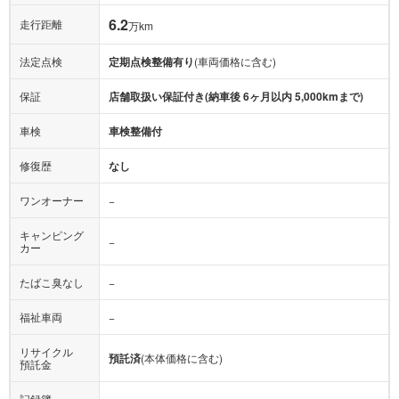
6.2
走行距離
万km
法定点検
定期点検整備有り
(車両価格に含む)
保証
店舗取扱い保証付き(納車後 6ヶ月以内 5,000kmまで)
車検
車検整備付
修復歴
なし
ワンオーナー
−
キャンピング
−
カー
たばこ臭なし
−
福祉車両
−
リサイクル
預託済
(本体価格に含む)
預託金
記録簿
−