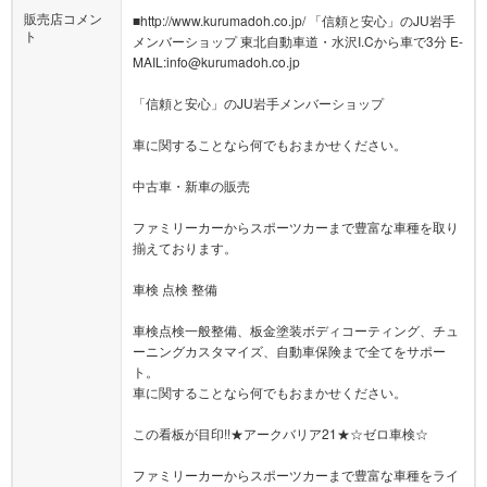
販売店コメン
■http://www.kurumadoh.co.jp/ 「信頼と安心」のJU岩手
ト
メンバーショップ 東北自動車道・水沢I.Cから車で3分 E-
MAIL:info@kurumadoh.co.jp
「信頼と安心」のJU岩手メンバーショップ
車に関することなら何でもおまかせください。
中古車・新車の販売
ファミリーカーからスポーツカーまで豊富な車種を取り
揃えております。
車検 点検 整備
車検点検一般整備、板金塗装ボディコーティング、チュ
ーニングカスタマイズ、自動車保険まで全てをサポー
ト。
車に関することなら何でもおまかせください。
この看板が目印!!★アークバリア21★☆ゼロ車検☆
ファミリーカーからスポーツカーまで豊富な車種をライ