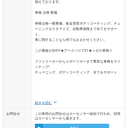
揃えております。
車検 点検 整備
車検点検一般整備、板金塗装ボディコーティング、チュ
ーニングカスタマイズ、自動車保険まで全てをサポー
ト。
車に関することなら何でもおまかせください。
この看板が目印!!★アークバリア21★☆ゼロ車検☆
ファミリーカーからスポーツカーまで豊富な車種をライ
ンナップ!
チューニング、ボディコーティング、全てをサポート
続きを読む
お問合せ
この車両のお問合せはカーセンサー経由で行われ、回答
はカーセンサーから届きます。
無
今すぐ