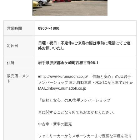
営業時間
0900〜1800
日曜・祝日・不定休※ご来店の際は事前に電話にてご連
定休日
絡お願いいたし
住所
岩手県胆沢郡金ケ崎町西根古寺96-1
販売店コメン
■http://www.kurumadoh.co.jp/ 「信頼と安心」のJU岩手
ト
メンバーショップ 東北自動車道・水沢I.Cから車で3分 E-
MAIL:info@kurumadoh.co.jp
「信頼と安心」のJU岩手メンバーショップ
車に関することなら何でもおまかせください。
中古車・新車の販売
ファミリーカーからスポーツカーまで豊富な車種を取り