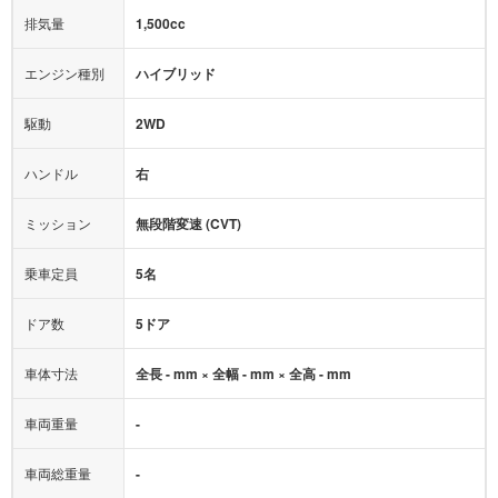
モニター：
-
排気量
1,500cc
ミュージックプレイヤー接続可
ABS
サポカー
エンジン種別
ハイブリッド
後席モニター
1500W給電
アクセル踏み間違い（誤発進）防止装置
駆動
2WD
アダプティブクルーズコントロール
ハンドル
右
ヒルディセントコントロール
オートマチックハイビーム
ミッション
無段階変速 (CVT)
乗車定員
5名
ドア数
5ドア
車体寸法
全長 - mm × 全幅 - mm × 全高 - mm
車両重量
-
車両総重量
-