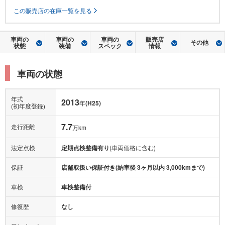
この販売店の在庫一覧を見る
車両の
車両の
車両の
販売店
その他
状態
装備
スペック
情報
車両の状態
年式
2013
年
(H25)
(初年度登録)
7.7
走行距離
万km
法定点検
定期点検整備有り
(車両価格に含む)
保証
店舗取扱い保証付き(納車後 3ヶ月以内 3,000kmまで)
車検
車検整備付
修復歴
なし