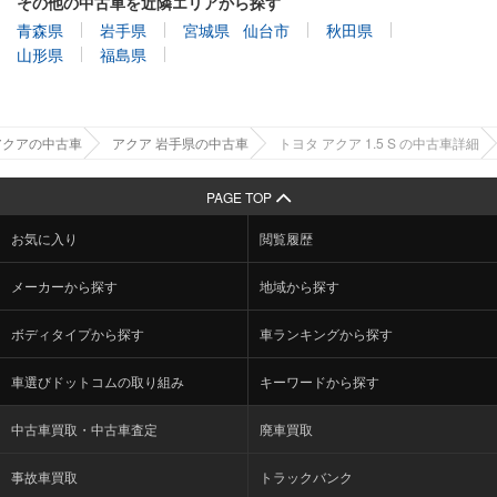
その他の中古車を近隣エリアから探す
青森県
岩手県
宮城県
仙台市
秋田県
山形県
福島県
アクアの中古車
アクア 岩手県の中古車
トヨタ アクア 1.5 S の中古車詳細
PAGE TOP
お気に入り
閲覧履歴
メーカーから探す
地域から探す
ボディタイプから探す
車ランキングから探す
車選びドットコムの取り組み
キーワードから探す
中古車買取・中古車査定
廃車買取
事故車買取
トラックバンク