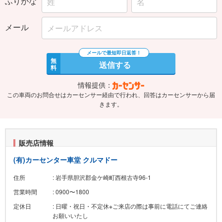
ふりがな
メール
無
送信する
料
情報提供：
この車両のお問合せはカーセンサー経由で行われ、回答はカーセンサーから届
きます。
販売店情報
(有)カーセンター車堂 クルマドー
住所
: 岩手県胆沢郡金ケ崎町西根古寺96-1
営業時間
: 0900〜1800
定休日
: 日曜・祝日・不定休※ご来店の際は事前に電話にてご連絡
お願いいたし