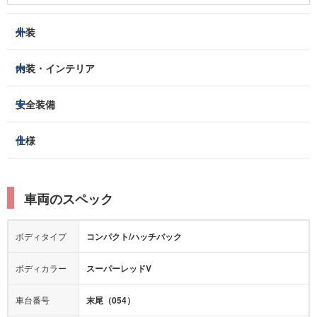
外装
ヘッドライト
フロントフォグランプ
内装・インテリア
アルミホイール：
-
3列シート
フルフラットシート
安全装備
スライドドア：
-
ベンチシート
パワーシート
トラクションコントロール
仕様
サンルーフ/ガラスルーフ
本革シート
キャプテンシート
レーンキープアシスト
横滑り防止装置
電動リアゲート
リフトアップ
寒冷地仕様
オットマン
ウォークスルー
衝突被害軽減プレーキ
衝突安全ボディー
ルーフレール
エアサスペンション
車両のスペック
シートヒーター
シートエアコン
障害物センサー
全周囲カメラ
エアロパーツ
ローダウン
カーナビ：
メモリーナビ他
ボディタイプ
コンパクト/ハッチバック
カメラ：
バック
全塗装済
テレビ：
ワンセグ
エアバッグ：
ダブルエアバッグ
ボディカラー
スーパーレッドV
映像：
-
衝撃緩和ヘッドレスト
車台番号
末尾（054）
オーディオ：
-