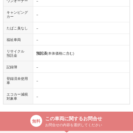
ワンオーナー
−
キャンピング
−
カー
たばこ臭なし
−
福祉車両
−
リサイクル
預託済
(本体価格に含む)
預託金
記録簿
−
登録済未使用
−
車
エコカー減税
−
対象車
この車両に関するお問合せ
お問合せの内容を選択してください