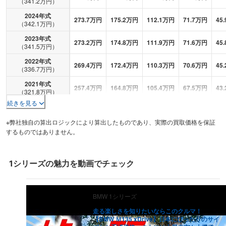
（
341.2
万円）
2024
年式
273.7
万円
175.2
万円
112.1
万円
71.7
万円
45.
（
342.1
万円）
2023
年式
273.2
万円
174.8
万円
111.9
万円
71.6
万円
45.
（
341.5
万円）
2022
年式
269.4
万円
172.4
万円
110.3
万円
70.6
万円
45.
（
336.7
万円）
2021
年式
257.4
万円
164.8
万円
105.4
万円
67.5
万円
43.
（
321.8
万円）
続きを見る
2020
年式
249.7
万円
159.8
万円
102.3
万円
65.5
万円
41.
（
312.1
万円）
※弊社独自の算出ロジックにより算出したものであり、実際の買取価格を保証
2019
年式
するものではありません。
248.9
万円
159.3
万円
101.9
万円
65.2
万円
41.
（
311.1
万円）
2018
年式
231.4
万円
148.1
万円
94.8
万円
60.6
万円
38.
（
289.2
万円）
1シリーズ
の魅力を動画でチェック
2017
年式
214.6
万円
137.4
万円
87.9
万円
56.3
万円
36
（
268.3
万円）
BMW
1シリーズ
2016
年式
219.2
万円
140.3
万円
89.8
万円
57.5
万円
36.
（
274
万円）
走る楽しさを知りたいならこのクルマ！
【BMW Ｍ135 xDrive】日本にぴったりのサイ
2015
年式
205.2
万円
131.3
万円
84
万円
53.8
万円
34.