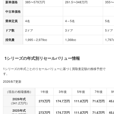
新車価格
385
〜
579
万円
261.5
〜
348
万円
355
〜
中古車価格
乗車定員
4名
4～5名
5名
ドア数
2ドア
3ドア
5ドア
排気量
1,995～2,979cc
1,368cc
1,797
1シリーズ
の年式別リセールバリュー情報
1シリーズの年式ごとのリセールバリューに基づく買取査定額の推移予想で
す。
2026/8/7
更新
（現在の相場価格）
1年後
3年後
5年後
7年後
9
2026
年式
273
万円
174.7
万円
111.8
万円
71.6
万円
45.
（
341.2
万円）
2025
年式
273
万円
174.7
万円
111.8
万円
71.6
万円
45.