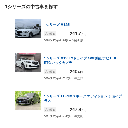
（
229.9
万円）
1シリーズ
の中古車を探す
2004
年式
142.8
万円
91.4
万円
58.5
万円
37.4
万円
24
（
178.5
万円）
1シリーズ
M135i
241.7
支払総額
万円
2015(H27)年式
/
6万km
/
神奈川県
1シリーズ
M135i xドライブ 4WD
純正ナビ HUD
ETC バックカメラ
240
支払総額
万円
2020(R02)年式
/
7.1万km
/
東京都
1シリーズ
118d Mスポーツ エディション ジョイプ
ラス
247.9
支払総額
万円
2021(R03)年式
/
4.4万km
/
千葉県