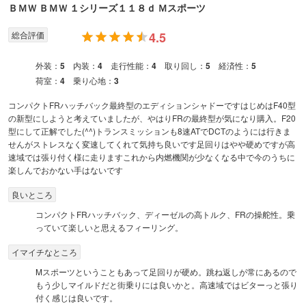
ＢＭＷ
ＢＭＷ １シリーズ
１１８ｄ Ｍスポーツ
総合評価
4.5
外装：
5
内装：
4
走行性能：
4
取り回し：
5
経済性：
5
荷室：
4
乗り心地：
3
コンパクトFRハッチバック最終型のエディションシャドーですはじめはF40型
の新型にしようと考えていましたが、やはりFRの最終型が気になり購入。F20
型にして正解でした(^^)トランスミッションも8速ATでDCTのようには行きま
せんがストレスなく変速してくれて気持ち良いです足回りはやや硬めですが高
速域では張り付く様に走りますこれから内燃機関が少なくなる中で今のうちに
楽しんでおかない手はないです
良いところ
コンパクトFRハッチバック、ディーゼルの高トルク、FRの操舵性。乗
っていて楽しいと思えるフィーリング。
イマイチなところ
Mスポーツということもあって足回りが硬め。跳ね返しが常にあるので
もう少しマイルドだと街乗りには良いかと。高速域ではビターっと張り
付く感じは良いです。