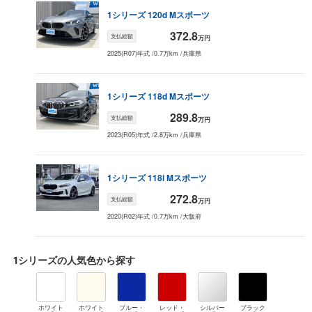
1シリーズ
120d Mスポーツ
372.8
支払総額
万円
2025(R07)年式
/
0.7万km
/
兵庫県
1シリーズ
118d Mスポーツ
289.8
支払総額
万円
2023(R05)年式
/
2.8万km
/
兵庫県
1シリーズ
118i Mスポーツ
272.8
支払総額
万円
2020(R02)年式
/
0.7万km
/
大阪府
1シリーズ
の人気色から探す
ホワイト
ホワイト
ブルー・
レッド・
シルバー
ブラック