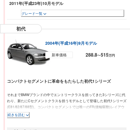
2011年(平成23年)10月モデル
グレード一覧
初代
2004年(平成16年)9月モデル
288.8
515
新車価格
〜
万円
コンパクトセグメントに革命をもたらした初代1シリーズ
それまでBMWブランドの中でエントリークラスを担ってきた3シリーズに代
わり、新たにCセグメントクラスを担うモデルとして登場した初代1シリーズ
(E81/82/87/88型)。コンパクトセグメントでは唯一のFR(後輪駆動)レイアウ
トを採用｡さらに磨きがかけられたバルブトロニック直列4気筒エンジンを
続きを読む
「118i」「120i」に採用｡パワフルでありながら高効率の新世代エンジンを3
つのバリエーションで全車に搭載した。