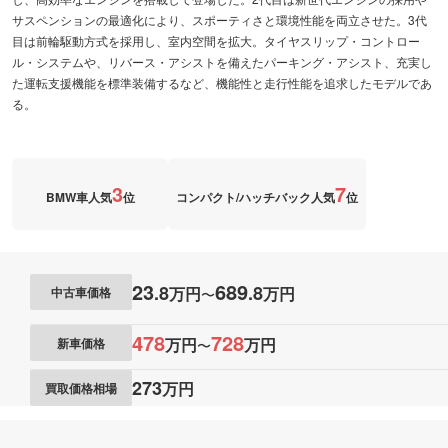
サスペンションの最適化により、スポーティさと環境性能を両立させた。3代
目は前輪駆動方式を採用し、室内空間を拡大。タイヤスリップ・コントロー
ル・システムや、リバース・アシストを備えたパーキング・アシスト、充実し
た運転支援機能を標準装備するなど、機能性と走行性能を追求したモデルであ
る。
3
7
BMW車人気
位
コンパクト/ハッチバック人気
位
23
689
.
8
.
8
万円
万円
中古車価格
〜
478
728
万円
万円
新車価格
〜
273
万円
買取価格相場