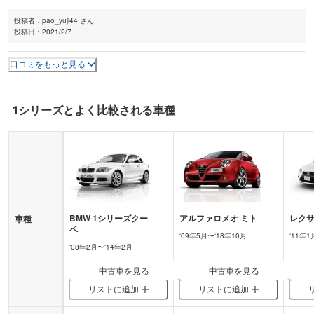
投稿者：
pao_yuji44 さん
投稿日：
2021/2/7
口コミをもっと見る
1シリーズ
とよく比較される車種
BMW
1シリーズクー
アルファロメオ
ミト
レク
車種
ペ
‘
09年5月
〜‘
18年10月
‘
11年1
‘
08年2月
〜‘
14年2月
中古車を見る
中古車を見る
リストに追加
リストに追加