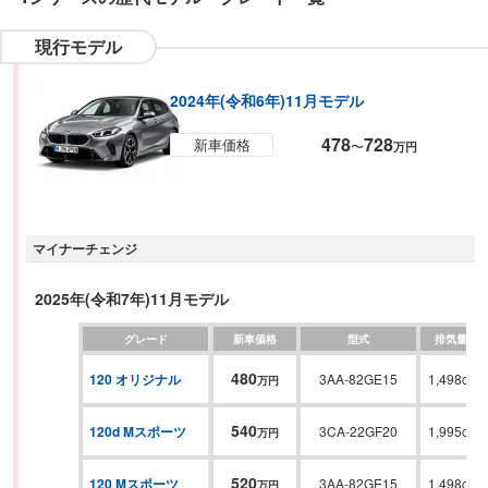
現行モデル
2024年(令和6年)11月モデル
478
728
新車価格
〜
万円
マイナーチェンジ
2025年(令和7年)11月モデル
グレード
新車価格
型式
排気量
480
120 オリジナル
3AA-82GE15
1,498cc
万円
540
120d Mスポーツ
3CA-22GF20
1,995cc
万円
520
120 Mスポーツ
3AA-82GE15
1,498cc
万円