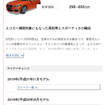
298
655
新車価格
〜
万円
エコカー減税対象にもなった高効率とスポーティさの融合
2代目1シリーズ(F20型)は、従来モデルの長所を引き継ぎつつ、新世代エン
ジンの搭載やサスペンション・テクノロジーの最適化によって、よりスポー
ティでありながら高効率、かつ、走行快適性を大幅に改善している。また、
「Sport」および「Style」のデザイン・ラインの導入により、選択の幅が増
続きを読む
えた。新世代エンジンの搭載をはじめ、「よりクリーンに、よりパワーを。
BMW EfficientDynamics(エフィシェントダイナミクス)」の設計思想に基づ
マイナーチェンジ
いたテクノロジーを数多く採用し、高い環境性能と優れたパフォーマンスの
両立を実現、約25%燃費を改善し、燃料消費率が17.6km/Lとなり、全モデル
がエコカー減税対象モデルになった。
2019年(平成31年)1月モデル
グレード一覧
2018年(平成30年)9月モデル