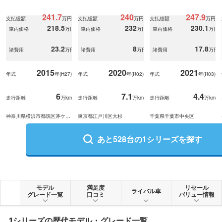
メラ
241.7
240
247.9
支払総額
万円
支払総額
万円
支払総額
万円
218.5
232
230.1
車両価格
万円
車両価格
万円
車両価格
万円
23.2
8
17.8
諸費用
万円
諸費用
万円
諸費用
万円
2015
2020
2021
年式
年(
H27
)
年式
年(
R02
)
年式
年(
R03
)
6
7.1
4.4
走行距離
万km
走行距離
万km
走行距離
万km
神奈川県横浜市都筑区茅ケ崎
東京都江戸川区大杉
千葉県千葉市中央区
東
あと
528
台の
1シリーズ
を探す
モデル
満足度
リセール
ライバル車
グレード一覧
口コミ
バリュー情報
1シリーズ
の歴代モデル・グレード一覧