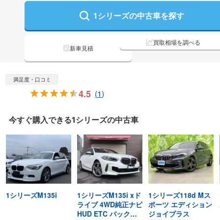
1シリーズの
中古車を探す
買取相場を調べる
新車見積
満足度・口コミ
4.5
(
1
)
今すぐ購入できる
1シリーズの
中古車
1シリーズM135i
1シリーズM135i xド
1シリーズ118d Mス
ライブ 4WD純正ナビ
ポーツ エディション
HUD ETC バックカ
ジョイプラス