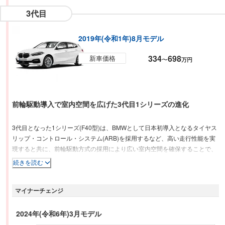
3代目
2019年(令和1年)8月モデル
334
698
新車価格
〜
万円
前輪駆動導入で室内空間を広げた3代目1シリーズの進化
3代目となった1シリーズ(F40型)は、BMWとして日本初導入となるタイヤス
リップ・コントロール・システム(ARB)を採用するなど、高い走行性能を実
現すると共に、前輪駆動方式の採用により広い室内空間を確保することで、
一層機能的なモデルとなっている。運転支援機能として、新たにレーン・チ
続きを読む
ェンジ・ウォーニング、後部衝突警告機能、クロス・トラフィック・ウォー
ニング(リア)、スピード・リミット情報表示機能が追加されたドライビン
マイナーチェンジ
グ・アシストを標準装備している。さらに、直近に前進した50mの軌跡を記
憶し、その軌跡通りに後退する際に、ステアリング操作を自動で行う「リバ
ース・アシスト」を備えたパーキング・アシストを全車に標準装備してい
2024年(令和6年)3月モデル
る。エンジンは、最高出力140ps/最大トルク220Nmを発生する1.5L直3ター