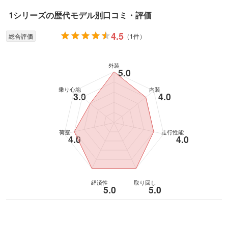
1シリーズ
の歴代モデル別口コミ・評価
4.5
総合評価
（
1件
）
外装
5.0
乗り心地
内装
3.0
4.0
荷室
走行性能
4.0
4.0
経済性
取り回し
5.0
5.0