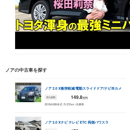
2009
年式
データがない
データがない
データがない
デー
（
ー
万円）
2008
年式
データがない
データがない
データがない
デー
（
ー
万円）
2007
年式
データがない
データがない
データがない
デー
（
ー
万円）
2006
年式
データがない
データがない
データがない
デー
（
ー
万円）
2005
年式
データがない
データがない
データがない
デー
（
ー
万円）
ノア
の中古車を探す
2004
年式
データがない
データがない
データがない
デー
（
ー
万円）
2003
年式
ノア
2.0 X
衝突軽減/電動スライドドア/ナビ/Bカメ
データがない
データがない
データがない
デー
（
ー
万円）
149.8
支払総額
万円
2002
年式
データがない
データがない
データがない
デー
（
ー
万円）
2016(H28)年式
/
5.3万km
/
兵庫県
2001
年式
データがない
データがない
データがない
デー
（
ー
万円）
ノア
2.0 X
ナビ テレビ ETC 両側パワスラ