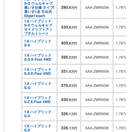
S-G ウェルキャブ 
390
車いす仕様 タイプI 
.
9
6AA-ZWR92W
1,797cc
万円
車いす1名 引出式
Slope1touch
1.8 ハイブリッド 
S-X ウェルキャブ 
330
.
6
6AA-ZWR90W
1,797cc
万円
サイドリフトアッ
プチルトシート
1.8 ハイブリッド 
405
.
6
6AA-ZWR90W
1,797cc
万円
S-X
1.8 ハイブリッド 
395
.
3
6AA-ZWR95W
1,797cc
万円
S-G E-Four 4WD
1.8 ハイブリッド 
351
.
4
6AA-ZWR95W
1,797cc
万円
S-X E-Four 4WD
1.8 ハイブリッド 
370
.
0
6AA-ZWR90W
1,797cc
万円
S-G
1.8 ハイブリッド 
430
.
9
6AA-ZWR95W
1,797cc
万円
S-Z E-Four 4WD
1.8 ハイブリッド 
326
.
1
6AA-ZWR90W
1,797cc
万円
S-X
1.8 ハイブリッド 
326
.
1
6AA-ZWR90W
1,797cc
万円
S-X