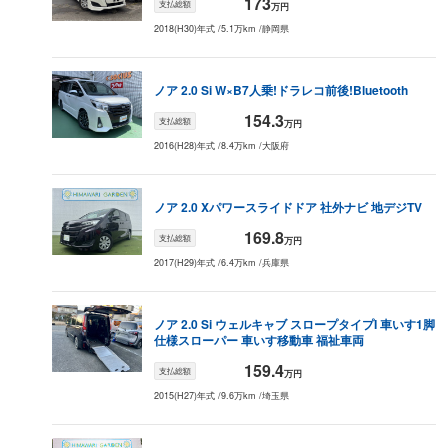
173
支払総額
万円
2018(H30)年式
/
5.1万km
/
静岡県
ノア
2.0 Si W×B
7人乗!ドラレコ前後!Bluetooth
154.3
支払総額
万円
2016(H28)年式
/
8.4万km
/
大阪府
ノア
2.0 X
パワースライドドア 社外ナビ 地デジTV
169.8
支払総額
万円
2017(H29)年式
/
6.4万km
/
兵庫県
ノア
2.0 Si ウェルキャブ スロープタイプI 車いす1脚
仕様
スローパー 車いす移動車 福祉車両
159.4
支払総額
万円
2015(H27)年式
/
9.6万km
/
埼玉県