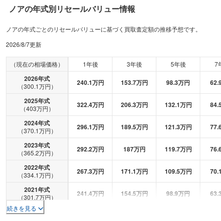
ノア
の年式別リセールバリュー情報
ノアの年式ごとのリセールバリューに基づく買取査定額の推移予想です。
2026/8/7
更新
（現在の相場価格）
1年後
3年後
5年後
7
2026
年式
240.1
万円
153.7
万円
98.3
万円
62.
（
300.1
万円）
2025
年式
322.4
万円
206.3
万円
132.1
万円
84.
（
403
万円）
2024
年式
296.1
万円
189.5
万円
121.3
万円
77.
（
370.1
万円）
2023
年式
292.2
万円
187
万円
119.7
万円
76.
（
365.2
万円）
2022
年式
267.3
万円
171.1
万円
109.5
万円
70.
（
334.1
万円）
2021
年式
241.4
万円
154.5
万円
98.9
万円
63.
（
301.7
万円）
続きを見る
2020
年式
222.3
万円
142.3
万円
91.1
万円
58.
（
277.9
万円）