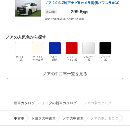
ノア
2.0 S-Z
純正ナビBカメラ両側パワスラACC
299.8
支払総額
万円
2024(R06)年式
/
5.7万km
/
兵庫県
ノア
の人気色から探す
ホワイト
ホワイト
ブルー・
レッド・
シルバー
ブラック
系
パール系
紺系
ワイン系
系
系
ノアの中古車一覧を見る
新車カタログ
トヨタの新車カタログ
ノアの車カタログ
中古車
トヨタの中古車
ノアの中古車
ノアの車カタログ