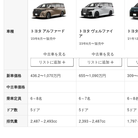
トヨタ
アルファード
トヨタ
ヴェルファイ
トヨ
車種
ア
‘
23年6月
〜‘
販売中
‘
21年1
‘
23年6月
〜‘
販売中
中古車を見る
中古車を見る
リストに追加
リストに追加
新車価格
436.2
〜
1,070
万円
655
〜
1,090
万円
309
〜
中古車価格
乗車定員
6～8名
6～7名
6～8
ドア数
5ドア
5ドア
5ドア
排気量
2,487～2,493cc
2,393～2,487cc
1,797