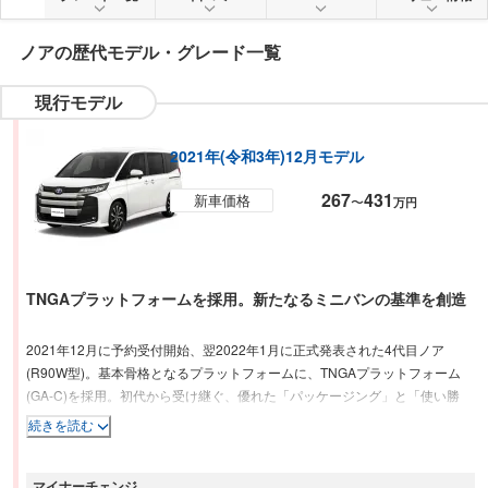
ノア
の歴代モデル・グレード一覧
現行モデル
2021年(令和3年)12月モデル
267
431
新車価格
〜
万円
TNGAプラットフォームを採用。新たなるミニバンの基準を創造
2021年12月に予約受付開始、翌2022年1月に正式発表された4代目ノア
(R90W型)。基本骨格となるプラットフォームに、TNGAプラットフォーム
(GA-C)を採用。初代から受け継ぐ、優れた「パッケージング」と「使い勝
手」の良さといった性能を深化させるとともに、最新の先進装備を採用する
続きを読む
ことでミニバンとしての魅力がさらに追求された。「堂々・モダン・上質」
と「王道・アグレッシブ」の2つのキーワードに、デザインされた。ボディ
マイナーチェンジ
骨格の最適化によって、左右のCピラー間距離1,295mm(従来型比+75mm)を