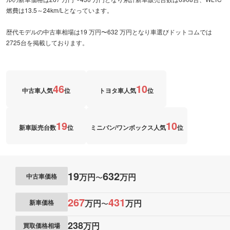
燃費は13.5～24km/Lとなっています。
歴代モデルの中古車相場は19 万円〜632 万円となり車選びドットコムでは
2725台を掲載しております。
46
10
中古車人気
位
トヨタ車人気
位
19
10
新車販売台数
位
ミニバン/ワンボックス人気
位
19
632
万円
万円
中古車価格
〜
267
431
万円
万円
新車価格
〜
238
万円
買取価格相場