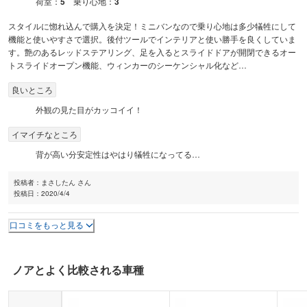
荷室：
5
乗り心地：
3
スタイルに惚れ込んで購入を決定！ミニバンなので乗り心地は多少犠牲にして
機能と使いやすさで選択。後付ツールでインテリアと使い勝手を良くしていま
す。艶のあるレッドステアリング、足を入るとスライドドアが開閉できるオー
トスライドオープン機能、ウィンカーのシーケンシャル化など…
良いところ
外観の見た目がカッコイイ！
イマイチなところ
背が高い分安定性はやはり犠牲になってる…
投稿者：
まさしたん さん
投稿日：
2020/4/4
口コミをもっと見る
ノア
とよく比較される車種