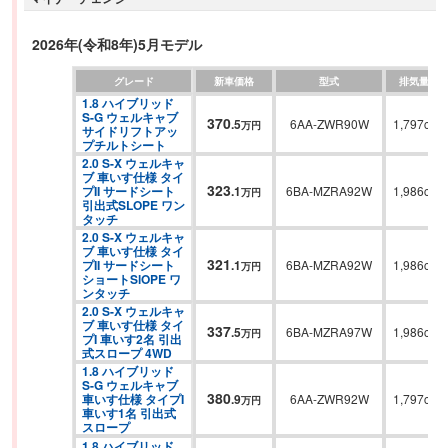
実現。室内高1,405mmと相まって、開放感ある室内空間を創出。また、トヨ
タセーフティセンスやトヨタチームメイトなど、最新の先進装備を採用し
2026年(令和8年)5月モデル
た。新世代シリーズパラレルハイブリッド採用など磨き抜かれた動的性能が
グレード
新車価格
型式
排気量
魅力となっている。
1.8 ハイブリッド 
S-G ウェルキャブ 
370
.
5
6AA-ZWR90W
1,797cc
万円
サイドリフトアッ
プチルトシート
2.0 S-X ウェルキャ
ブ 車いす仕様 タイ
323
プII サードシート 
.
1
6BA-MZRA92W
1,986cc
万円
引出式SLOPE ワン
タッチ
2.0 S-X ウェルキャ
ブ 車いす仕様 タイ
321
プII サードシート 
.
1
6BA-MZRA92W
1,986cc
万円
ショートSlOPE ワ
ンタッチ
2.0 S-X ウェルキャ
ブ 車いす仕様 タイ
337
.
5
6BA-MZRA97W
1,986cc
万円
プI 車いす2名 引出
式スロープ 4WD
1.8 ハイブリッド 
S-G ウェルキャブ 
380
車いす仕様 タイプI 
.
9
6AA-ZWR92W
1,797cc
万円
車いす1名 引出式
スロープ
1.8 ハイブリッド 