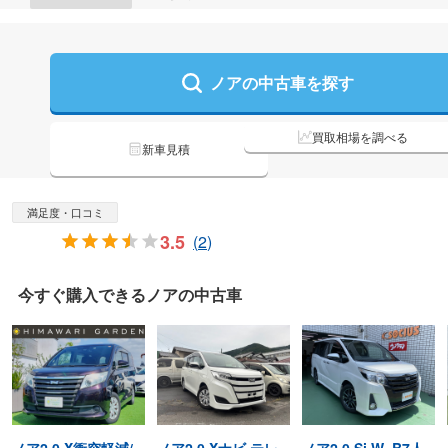
ノアの
中古車を探す
買取相場を調べる
新車見積
満足度・口コミ
3.5
(
2
)
今すぐ購入できる
ノアの
中古車
ノア2.0 X衝突軽減/
ノア2.0 Xナビ テレ
ノア2.0 Si W×B7人