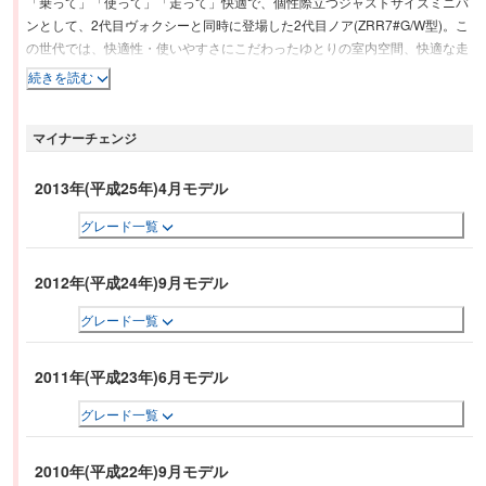
「乗って」「使って」「走って」快適で、個性際立つジャストサイズミニバ
ンとして、2代目ヴォクシーと同時に登場した2代目ノア(ZRR7#G/W型)。こ
の世代では、快適性・使いやすさにこだわったゆとりの室内空間、快適な走
りなど、初代の高い基本性能を高めるとともに、親しみやすく堂々としたイ
続きを読む
メージを際立てている。取り回しに優れたボディに、世界初のワンタッチス
ペースアップシートやチャイルドケアモード付のロングスライドマルチ回転
マイナーチェンジ
シート、ウォークスルー機構などの快適装備により、使い勝手に優れるミニ
バンとなっている。さらに、優れた環境性能と高い動力性能を両立する新世
代のエンジン動弁機構「バルブマチック」を搭載した新開発2.0Lエンジン、
2013年(平成25年)4月モデル
インテリジェントパーキングアシストなどの先進技術が採用された。
グレード一覧
2012年(平成24年)9月モデル
グレード一覧
2011年(平成23年)6月モデル
グレード一覧
2010年(平成22年)9月モデル