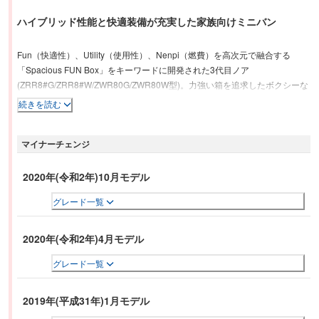
ハイブリッド性能と快適装備が充実した家族向けミニバン
Fun（快適性）、Utility（使用性）、Nenpi（燃費）を高次元で融合する
「Spacious FUN Box」をキーワードに開発された3代目ノア
(ZRR8#G/ZRR8#W/ZWR80G/ZWR80W型)。力強い箱を追求したボクシーな
シルエットに、個性的なフロントマスクを組み合わせ、ミニバンの王道をい
続きを読む
く“堂々感”が表現されている。室内のフロントシートは、ドライバーが運転
しやすく、同乗者も快適に過ごせるよう、低くワイドなインストルメントパ
マイナーチェンジ
ネルを採用。7人乗り仕様車のセカンドシートには、超ロングスライド(スラ
イド量810mm)が用意されるほか、ワンタッチスイッチ付パワースライドド
ア(デュアルイージークローザー付)、おくだけ充電などを採用。その他、駐
2020年(令和2年)10月モデル
車枠を自動認識して駐車支援するインテリジェントパーキングアシスト(イー
グレード一覧
ジーセット機能付)、バックカメラの視野角を約180度まで拡大した広角カラ
ーバックガイドモニターなどにより、運転をサポートする。パワートレイン
は、ハイブリッドシステムの搭載により、23.8km/Lの燃費(JC08モード)を実
2020年(令和2年)4月モデル
現した。
グレード一覧
2019年(平成31年)1月モデル