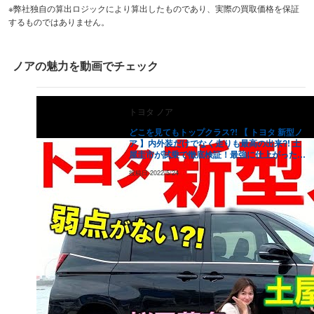
※弊社独自の算出ロジックにより算出したものであり、実際の買取価格を保証
2019
年式
するものではありません。
203
万円
129.9
万円
83.2
万円
53.
（
253.8
万円）
2018
年式
184.7
万円
118.2
万円
75.7
万円
48.
（
230.9
万円）
ノア
の魅力を動画でチェック
2017
年式
171.9
万円
110
万円
70.4
万円
45.
（
214.9
万円）
トヨタ
ノア
2016
年式
161.4
万円
103.3
万円
66.1
万円
42.
（
201.7
万円）
どこを見てもトップクラス?! 【 トヨタ 新型ノ
ア 】内外装だけでなく走りも最高の出来?! 土
2015
年式
134.8
万円
86.3
万円
55.2
万円
35.
屋圭市が試乗で徹底検証！最強に仕上がったミ
（
168.5
万円）
ニバンのハイテク装備まで桜田莉奈 工藤貴宏
投稿日
2022/5/24
2014
年式
が徹底解説
113.4
万円
72.6
万円
46.5
万円
29.
（
141.8
万円）
2013
年式
100.5
万円
64.3
万円
41.2
万円
26.
（
125.6
万円）
2012
年式
データがない
データがない
データがない
デー
（
ー
万円）
2011
年式
データがない
データがない
データがない
デー
（
ー
万円）
2010
年式
データがない
データがない
データがない
デー
（
ー
万円）