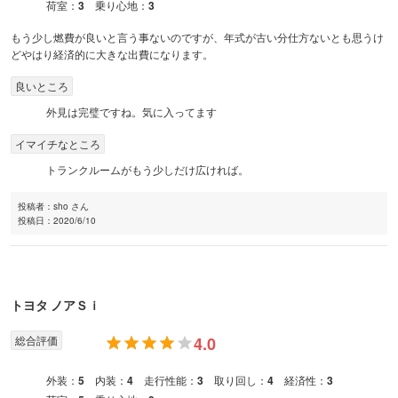
荷室：
3
乗り心地：
3
もう少し燃費が良いと言う事ないのですが、年式が古い分仕方ないとも思うけ
どやはり経済的に大きな出費になります。
良いところ
外見は完璧ですね。気に入ってます
イマイチなところ
トランクルームがもう少しだけ広ければ。
投稿者：
sho さん
投稿日：
2020/6/10
トヨタ
ノア
Ｓｉ
総合評価
4.0
外装：
5
内装：
4
走行性能：
3
取り回し：
4
経済性：
3