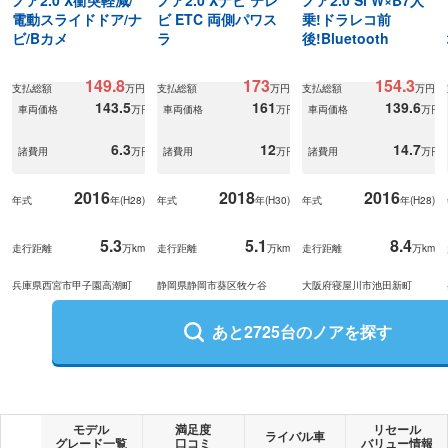
電動スライドドア/ナ
ビ ETC 両側パワス
乗!ドラレコ前
ビ/Bカメ
ラ
後!Bluetooth
149.8
173
154.3
支払総額
万円
支払総額
万円
支払総額
万円
143.5
161
139.6
車両価格
万円
車両価格
万円
車両価格
万円
6.3
12
14.7
諸費用
万円
諸費用
万円
諸費用
万円
2016
2018
2016
年式
年(
H28
)
年式
年(
H30
)
年式
年(
H28
)
5.3
5.1
8.4
走行距離
万km
走行距離
万km
走行距離
万km
兵庫県西宮市甲子園高潮町
静岡県静岡市葵区牧ケ谷
大阪府寝屋川市池田新町
あと
2725
台の
ノア
を探す
モデル
満足度
リセール
ライバル車
グレード一覧
口コミ
バリュー情報