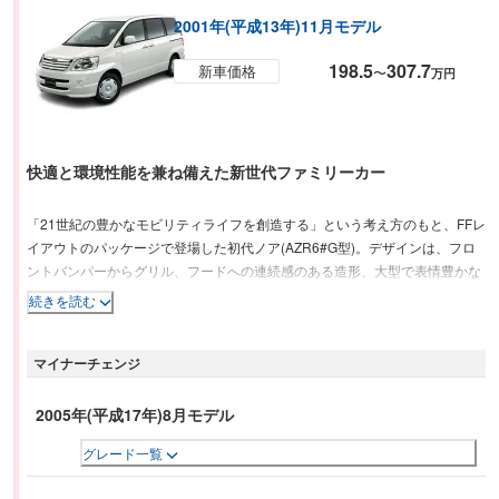
2001年(平成13年)11月モデル
198.5
307.7
新車価格
〜
万円
快適と環境性能を兼ね備えた新世代ファミリーカー
「21世紀の豊かなモビリティライフを創造する」という考え方のもと、FFレ
イアウトのパッケージで登場した初代ノア(AZR6#G型)。デザインは、フロ
ントバンパーからグリル、フードへの連続感のある造形、大型で表情豊かな
ヘッドランプなどで堂々とした存在感と上質感を表現するとともに、サイド
続きを読む
のブリスターフェンダーがクリーンで張りのある質感と、低重心、安定感を
感じさせる。フロントに搭載されるのは、2.0L 直列4気筒VVT-iエンジンで
マイナーチェンジ
FF車はクラストップレベルの低燃費14.2km/L(10・15モード)を実現。全席
を、座り心地の良い大きなシートとしたうえで、セカンド&サードシート
は、簡単な操作での折りたたみ＆跳ね上げを可能とし、これまでのミニバン
2005年(平成17年)8月モデル
にはないキャビンとラゲージスペースの自在な空間アレンジが可能となっ
グレード一覧
た。さらに、最新の衝突安全ボディGOAの採用はもとより、VSC(4WD車)、
SRSカーテンシールドエアバッグ＆サイドエアバッグを設定するなど高いレ