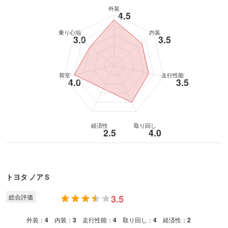
外装
4.5
乗り心地
内装
3.0
3.5
荷室
走行性能
4.0
3.5
経済性
取り回し
2.5
4.0
トヨタ
ノア
Ｓ
総合評価
3.5
外装：
4
内装：
3
走行性能：
4
取り回し：
4
経済性：
2