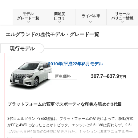
モデル
満足度
リセール
ライバル車
グレード一覧
口コミ
バリュー情報
エルグランド
の歴代モデル・グレード一覧
現行モデル
2010年(平成22年)8月モデル
307.7
837.9
新車価格
〜
万円
プラットフォームの変更でスポーティな印象を強めた3代目
3代目エルグランド(E52型)は、プラットフォームの変更によって、駆動方式
がFFと4WDになったことがトピック。エンジンは3.5L V6は変わらず、2.5L
はV6から直列4気筒のQR型に変更された。ミッションは6速マニュアルモー
ド付きのエクストロニックCVT-M6を採用する。低床化をはたした室内は、