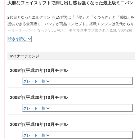
大胆なフェイスリフトで押し出し感も強くなった最上級ミニバン
2代目となったエルグランド(E51型)は「『夢』と『くつろぎ』と『感動』を
提供できる最高級ミニバン」が商品コンセプト。搭載エンジンは先代からキ
ャリーオーバーとなった3.5L V6と、モデル途中で追加された2.5L V6の2種
類。トランスミッションは6速マニュアルモード付きのエクストロニック
続きを読む
CVT-M6を採用。駆動方式はFRと4WDが用意された。リビングルームにいる
ようなゆったりとくつろげる空間となった室内は、使い勝手の良いセカンド
マイナーチェンジ
マルチセンターシートの採用により、多彩なシートアレンジを実現するとと
もに、8人乗りでもセカンドシートとサードシートのウォークスルーを可能
としていた。さらに「カーウイングス」や「インテリジェントキー」といっ
2009年(平成21年)10月モデル
た、便利で楽しめる最先端の技術を採用している。
グレード一覧
2008年(平成20年)10月モデル
グレード一覧
2007年(平成19年)10月モデル
グレード一覧