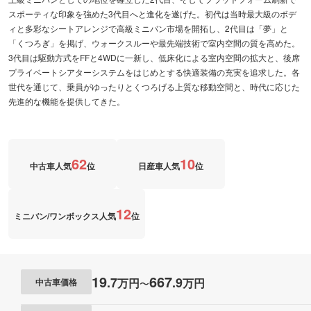
スポーティな印象を強めた3代目へと進化を遂げた。初代は当時最大級のボデ
ィと多彩なシートアレンジで高級ミニバン市場を開拓し、2代目は「夢」と
「くつろぎ」を掲げ、ウォークスルーや最先端技術で室内空間の質を高めた。
3代目は駆動方式をFFと4WDに一新し、低床化による室内空間の拡大と、後席
プライベートシアターシステムをはじめとする快適装備の充実を追求した。各
世代を通じて、乗員がゆったりとくつろげる上質な移動空間と、時代に応じた
先進的な機能を提供してきた。
62
10
中古車人気
位
日産車人気
位
12
ミニバン/ワンボックス人気
位
19
667
.
7
.
9
万円
万円
中古車価格
〜