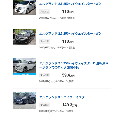
エルグランド
2.5 250ハイウェイスター 4WD
110
支払総額
万円
2011(H23)年式
/
11.7万km
/
北海道
エルグランド
2.5 250ハイウェイスター 4WD
110
支払総額
万円
2010(H22)年式
/
14.6万km
/
北海道
エルグランド
2.5 250ハイウェイスター
D 運転席キ
ーボタンでのロック開閉不良
59.4
支払総額
万円
2012(H24)年式
/
8.3万km
/
大阪府
エルグランド
3.5 ハイウェイスター
149.3
支払総額
万円
2014(H26)年式
/
7.4万km
/
徳島県