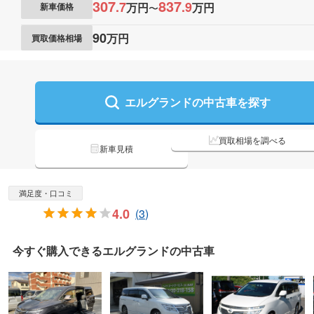
307
837
.
7
.
9
万円
万円
新車価格
〜
90
万円
買取価格相場
エルグランドの
中古車を探す
買取相場を調べる
新車見積
満足度・口コミ
4.0
(
3
)
今すぐ購入できる
エルグランドの
中古車