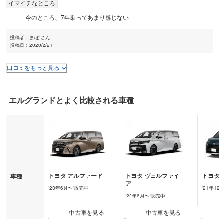
イマイチなところ
今のところ、7年乗ってあまり感じない
投稿者：
まぼ さん
投稿日：
2020/2/21
口コミをもっと見る
エルグランド
とよく比較される車種
トヨタ
アルファード
トヨタ
ヴェルファイ
トヨ
車種
ア
‘
23年6月
〜‘
販売中
‘
21年1
‘
23年6月
〜‘
販売中
中古車を見る
中古車を見る