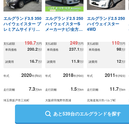
エルグランド3.5 350
エルグランド2.5 250
エルグランド2.5 250
ハイウェイスター プ
ハイウェイスターS
ハイウェイスター
レミアムサイドリフ
メーカーナビ/全方位
4WD
トアップシート車 福
カメラ/リアエンタ
祉車両
198.7
249
110
支払総額
万円
支払総額
万円
支払総額
万円
200.2
237.1
98
車両価格
万円
車両価格
万円
車両価格
万円
16.7
11.9
12
諸費用
万円
諸費用
万円
諸費用
万円
2020
2018
2011
年式
年(
R02
)
年式
年(
H30
)
年式
年(
H23
)
7.3
1.5
11.7
走行距離
万km
走行距離
万km
走行距離
万km
埼玉県坂戸市三光町
大阪府羽曳野市西浦
北海道旭川市パルプ町
あと
539
台の
エルグランド
を探す