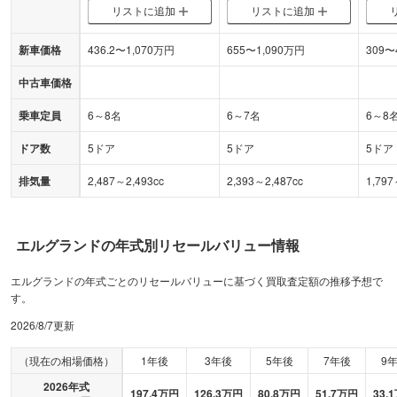
リストに追加
リストに追加
新車価格
436.2
〜
1,070
万円
655
〜
1,090
万円
309
〜
中古車価格
乗車定員
6～8名
6～7名
6～8
ドア数
5ドア
5ドア
5ドア
排気量
2,487～2,493cc
2,393～2,487cc
1,797
エルグランド
の年式別リセールバリュー情報
エルグランドの年式ごとのリセールバリューに基づく買取査定額の推移予想で
す。
2026/8/7
更新
（現在の相場価格）
1年後
3年後
5年後
7年後
9
2026
年式
197.4
万円
126.3
万円
80.8
万円
51.7
万円
33.1