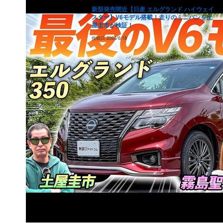
（
148.4
万円）
新型発売間近【日産 エルグランド ハイウェイ
スター】V6モデル搭載！走りのミニバンを土
2015
年式
107.7
万円
68.9
万円
44.1
万円
28.2
万円
18.1
屋圭市が検証！
（
134.6
万円）
投稿日
2026/6/18
2014
年式
93.2
万円
59.6
万円
38.2
万円
24.4
万円
15.6
（
116.5
万円）
2013
年式
91.4
万円
58.5
万円
37.4
万円
23.9
万円
15.3
（
114.2
万円）
2012
年式
60.5
万円
38.7
万円
24.8
万円
15.9
万円
10.1
（
75.6
万円）
2011
年式
61.8
万円
39.5
万円
25.3
万円
16.2
万円
10.4
（
77.2
万円）
2010
年式
53
万円
33.9
万円
21.7
万円
13.9
万円
8.9
（
66.2
万円）
2009
年式
47.1
万円
30.2
万円
19.3
万円
12.4
万円
7.9
（
58.9
万円）
2008
年式
37.9
万円
24.3
万円
15.5
万円
9.9
万円
6.4
（
47.4
万円）
2007
年式
31.4
万円
20.1
万円
12.8
万円
8.2
万円
5.3
（
39.2
万円）
2006
年式