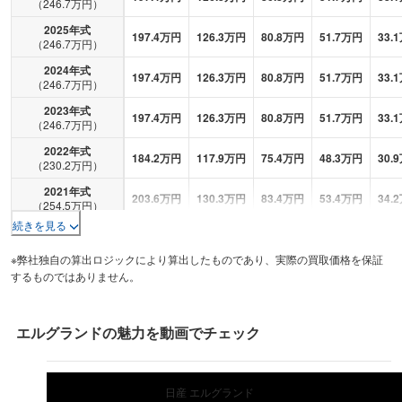
（
246.7
万円）
2025
年式
197.4
万円
126.3
万円
80.8
万円
51.7
万円
33.1
（
246.7
万円）
2024
年式
197.4
万円
126.3
万円
80.8
万円
51.7
万円
33.1
（
246.7
万円）
2023
年式
197.4
万円
126.3
万円
80.8
万円
51.7
万円
33.1
（
246.7
万円）
2022
年式
184.2
万円
117.9
万円
75.4
万円
48.3
万円
30.9
（
230.2
万円）
2021
年式
203.6
万円
130.3
万円
83.4
万円
53.4
万円
34.2
（
254.5
万円）
続きを見る
2020
年式
173
万円
110.7
万円
70.8
万円
45.3
万円
29
（
216.2
万円）
※弊社独自の算出ロジックにより算出したものであり、実際の買取価格を保証
2019
年式
するものではありません。
170.6
万円
109.2
万円
69.9
万円
44.7
万円
28.6
（
213.3
万円）
2018
年式
142
万円
90.9
万円
58.2
万円
37.2
万円
23.8
（
177.5
万円）
エルグランド
の魅力を動画でチェック
2017
年式
123.3
万円
78.9
万円
50.5
万円
32.3
万円
20.7
（
154.1
万円）
日産
エルグランド
2016
年式
118.7
万円
76
万円
48.6
万円
31.1
万円
19.9