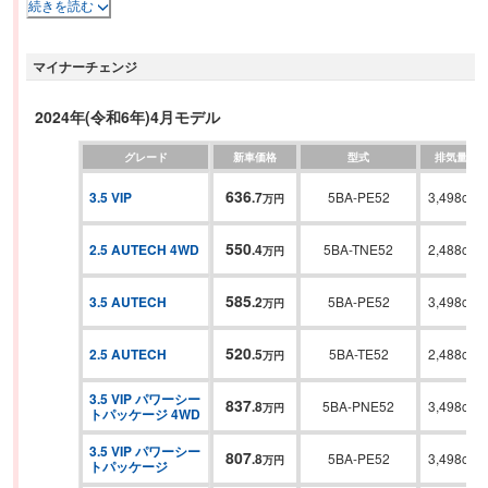
続きを読む
乗員を包み込むような上質な乗り心地のトリプルオットマン付シートや電動
開閉式11インチ大型ワイドモニターとBose 5.1chサラウンドサウンドシステ
マイナーチェンジ
ムなどを採用した後席プライベートシアターシステムなど、くつろぎと快適
性を追求した多彩な装備を採用している。
2024年(令和6年)4月モデル
グレード
新車価格
型式
排気量
636
3.5 VIP
.
7
5BA-PE52
3,498cc
万円
550
2.5 AUTECH 4WD
.
4
5BA-TNE52
2,488cc
万円
585
3.5 AUTECH
.
2
5BA-PE52
3,498cc
万円
520
2.5 AUTECH
.
5
5BA-TE52
2,488cc
万円
3.5 VIP パワーシー
837
.
8
5BA-PNE52
3,498cc
万円
トパッケージ 4WD
3.5 VIP パワーシー
807
.
8
5BA-PE52
3,498cc
万円
トパッケージ