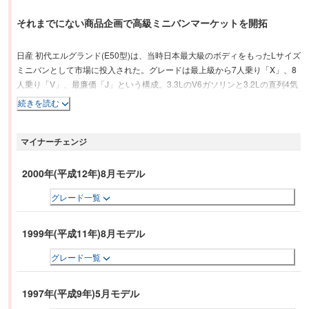
それまでにない商品企画で高級ミニバンマーケットを開拓
日産 初代エルグランド(E50型)は、当時日本最大級のボディをもったLサイズ
ミニバンとして市場に投入された。グレードは最上級から7人乗り「X」、8
人乗り「V」、最廉価「J」という構成。3.3LのV6ガソリンと3.2Lの直列4気
筒ディーゼルターボの2種類のエンジンに全車4ATの組み合わせで、FR(後輪
続きを読む
駆動)とオールモード4WD(四輪駆動)モデルが設定される。フラットフロアや
コラムATにより実現したウォークスルー、ロングスライド＆回転対座機構を
マイナーチェンジ
備えたセカンドシート、ロングスライド＆左右跳ね上げ式のサードシートな
どにより、多彩なシートアレンジを実現している。
2000年(平成12年)8月モデル
グレード一覧
1999年(平成11年)8月モデル
グレード一覧
1997年(平成9年)5月モデル