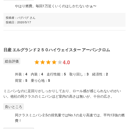
やはり燃費。毎回1万近くいくのはしかたないかぁ〜
投稿者：
パグパグ さん
投稿日：
2020/5/17
日産
エルグランド
２５０ハイウェイスター アーバンクロム
総合評価
4.0
外装：
4
内装：
4
走行性能：
5
取り回し：
3
経済性：
2
荷室：
5
乗り心地：
5
ミニバンなのに足回りがしっかりしており、ロール感が感じられないのがい
い。他社の同クラスのミニバンほど室内の高さは無いが、十分の広さ。
良いところ
同クラスミニバン2.5の排気量ではNo.1の走り高速では、平均13強の燃
費！