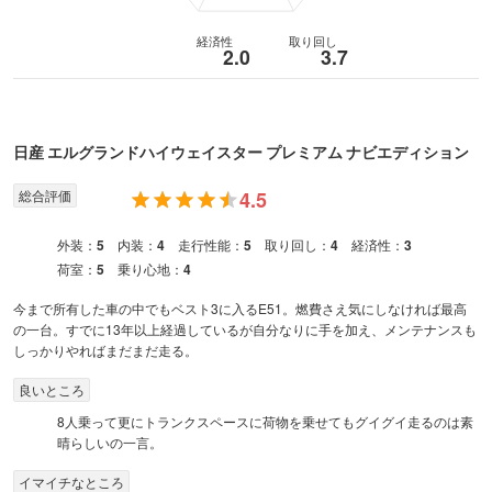
経済性
取り回し
2.0
3.7
日産
エルグランド
ハイウェイスター プレミアム ナビエディション
総合評価
4.5
外装：
5
内装：
4
走行性能：
5
取り回し：
4
経済性：
3
荷室：
5
乗り心地：
4
今まで所有した車の中でもベスト3に入るE51。燃費さえ気にしなければ最高
の一台。すでに13年以上経過しているが自分なりに手を加え、メンテナンスも
しっかりやればまだまだ走る。
良いところ
8人乗って更にトランクスペースに荷物を乗せてもグイグイ走るのは素
晴らしいの一言。
イマイチなところ