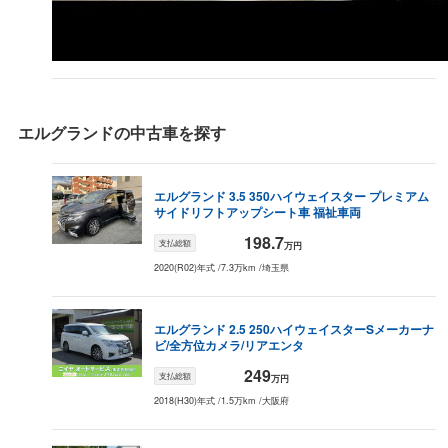
エルグランド
の中古車を探す
エルグランド
3.5 350ハイウェイスター プレミアム
サイドリフトアップシート車 福祉車両
198.7
支払総額
万円
2020(R02)年式
/
7.3万km
/
埼玉県
エルグランド
2.5 250ハイウェイスターS
メーカーナ
ビ/全方位カメラ/リアエンタ
249
支払総額
万円
2018(H30)年式
/
1.5万km
/
大阪府