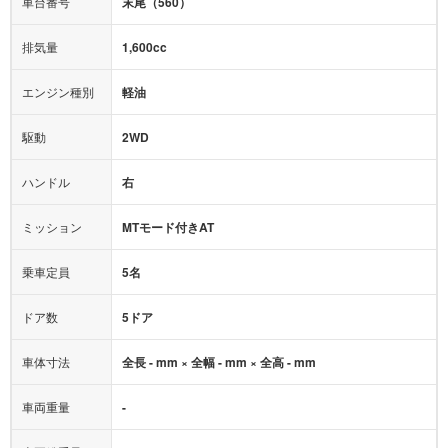
車台番号
末尾（560）
オーディオ：
-
モニター：
-
排気量
1,600cc
ミュージックプレイヤー接続可
ABS
サポカー
エンジン種別
軽油
後席モニター
1500W給電
アクセル踏み間違い（誤発進）防止装置
駆動
2WD
アダプティブクルーズコントロール
ハンドル
右
ヒルディセントコントロール
オートマチックハイビーム
ミッション
MTモード付きAT
乗車定員
5名
ドア数
5ドア
車体寸法
全長 - mm × 全幅 - mm × 全高 - mm
車両重量
-