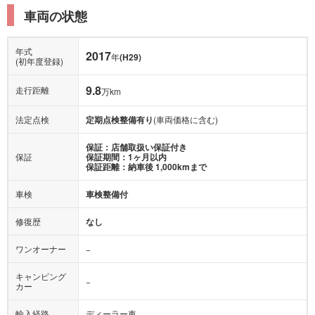
車両の状態
年式
2017
年
(H29)
(初年度登録)
9.8
走行距離
万km
法定点検
定期点検整備有り
(車両価格に含む)
保証：店舗取扱い保証付き
保証
保証期間：1ヶ月以内
保証距離：納車後 1,000kmまで
車検
車検整備付
修復歴
なし
ワンオーナー
−
キャンピング
−
カー
輸入経路
ディーラー車