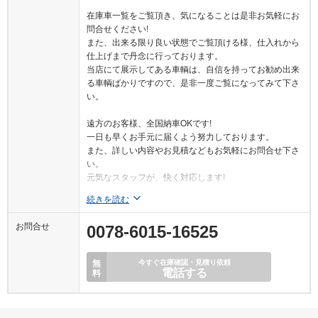
在庫車一覧をご覧頂き、気になることは是非お気軽にお
問合せください!
また、出来る限り良い状態でご覧頂ける様、仕入れから
仕上げまで丹念に行っております。
当店にて展示してある車輌は、自信を持ってお勧め出来
る車輌ばかりですので、是非一度ご覧になってみて下さ
い。
遠方のお客様、全国納車OKです!
一日も早くお手元に届くよう努力しております。
また、詳しい内容やお見積などもお気軽にお問合せ下さ
い。
元気なスタッフが、快く対応します!
続きを読む
お問合せ
0078-6015-16525
無
今すぐ在庫確認・見積り依頼
電話する
料