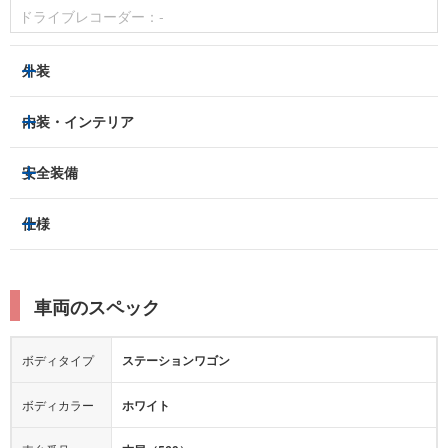
ドライブレコーダー：
-
外装
ヘッドライト
フロントフォグランプ
内装・インテリア
アルミホイール：
-
3列シート
フルフラットシート
安全装備
スライドドア：
-
ベンチシート
パワーシート
トラクションコントロール
仕様
サンルーフ/ガラスルーフ
本革シート
キャプテンシート
レーンキープアシスト
横滑り防止装置
電動リアゲート
リフトアップ
寒冷地仕様
オットマン
ウォークスルー
衝突被害軽減プレーキ
衝突安全ボディー
ルーフレール
エアサスペンション
車両のスペック
シートヒーター
シートエアコン
障害物センサー
全周囲カメラ
エアロパーツ
ローダウン
カーナビ：
-
ボディタイプ
ステーションワゴン
カメラ：
バック
全塗装済
テレビ：
-
エアバッグ：
運転席
助手席
サイド
ボディカラー
ホワイト
映像：
-
衝撃緩和ヘッドレスト