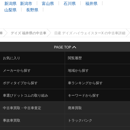
新潟県
新潟市
富山県
石川県
福井県
山梨県
長野県
車
デイズ 福井県の中古車
日産 デイズ ハイウェイスターX の中古車詳細
PAGE TOP
お気に入り
閲覧履歴
メーカーから探す
地域から探す
ボディタイプから探す
車ランキングから探す
車選びドットコムの取り組み
キーワードから探す
中古車買取・中古車査定
廃車買取
事故車買取
トラックバンク