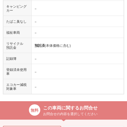
キャンピング
−
カー
たばこ臭なし
−
福祉車両
−
リサイクル
預託済
(本体価格に含む)
預託金
記録簿
−
登録済未使用
−
車
エコカー減税
−
対象車
この車両に関するお問合せ
お問合せの内容を選択してください