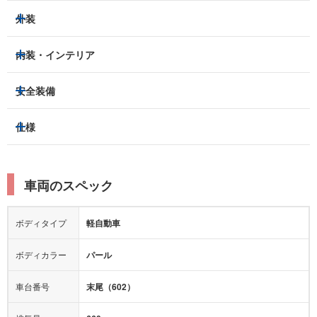
外装
HIDヘッドライト
フロントフォグランプ
内装・インテリア
アルミホイール：
あり
3列シート
フルフラットシート
安全装備
スライドドア：
-
ベンチシート
パワーシート
トラクションコントロール
仕様
サンルーフ/ガラスルーフ
本革シート
キャプテンシート
レーンキープアシスト
横滑り防止装置
電動リアゲート
リフトアップ
寒冷地仕様
オットマン
ウォークスルー
衝突被害軽減プレーキ
衝突安全ボディー
ルーフレール
エアサスペンション
車両のスペック
シートヒーター
シートエアコン
障害物センサー
全周囲カメラ
エアロパーツ
ローダウン
カーナビ：
-
ボディタイプ
軽自動車
カメラ：
フロント
サイド
バック
全塗装済
テレビ：
-
エアバッグ：
ダブルエアバッグ
ボディカラー
パール
映像：
-
衝撃緩和ヘッドレスト
車台番号
末尾（602）
オーディオ：
-
モニター：
-