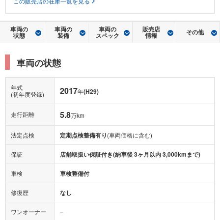
この販売店の在庫一覧を見る
車両の
車両の
車両の
販売店
その他
状態
装備
スペック
情報
車両の状態
年式
2017
年
(H29)
(初年度登録)
5.8
走行距離
万km
法定点検
定期点検整備有り
(車両価格に含む)
保証
店舗取扱い保証付き(納車後 3ヶ月以内 3,000kmまで)
車検
車検整備付
修復歴
なし
ワンオーナー
−