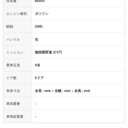
排気量
660cc
ミュージックプレイヤー接続可
ABS
サポカー
エンジン種別
ガソリン
後席モニター
1500W給電
アクセル踏み間違い（誤発進）防止装置
駆動
2WD
アダプティブクルーズコントロール
ハンドル
右
ヒルディセントコントロール
オートマチックハイビーム
ミッション
無段階変速 (CVT)
乗車定員
4名
ドア数
5ドア
車体寸法
全長 - mm × 全幅 - mm × 全高 - mm
車両重量
-
車両総重量
-