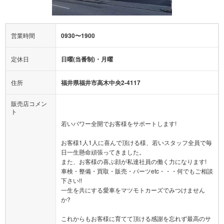
営業時間
0930〜1900
定休日
日曜(当番制)・月曜
住所
福井県福井市高木中央2-4117
販売店コメン
ト
若いパワー全開でお客様をサポートします!
お客様1人1人に喜んで頂ける様、若いスタッフ全員で毎
日一生懸命頑張ってきました。
また、お客様の喜ぶ顔が私達社員の働く力になります!
車検・整備・買取・販売・パーツetc・・・何でもご相談
下さい!!
一生を共にする愛車をマツモトカーズでみつけません
か?
これからもお客様に育てて頂ける感謝を忘れず最高のサ