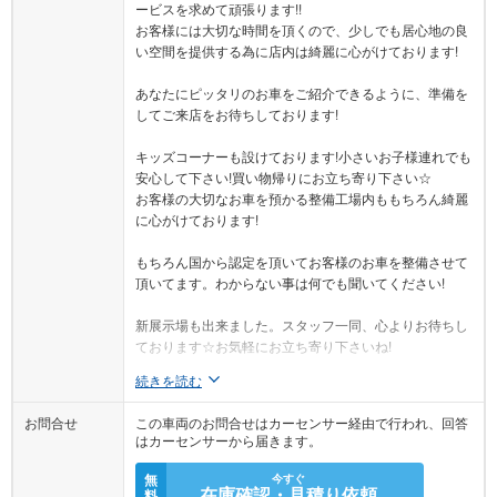
ービスを求めて頑張ります!!
お客様には大切な時間を頂くので、少しでも居心地の良
い空間を提供する為に店内は綺麗に心がけております!
あなたにピッタリのお車をご紹介できるように、準備を
してご来店をお待ちしております!
キッズコーナーも設けております!小さいお子様連れでも
安心して下さい!買い物帰りにお立ち寄り下さい☆
お客様の大切なお車を預かる整備工場内ももちろん綺麗
に心がけております!
もちろん国から認定を頂いてお客様のお車を整備させて
頂いてます。わからない事は何でも聞いてください!
新展示場も出来ました。スタッフ一同、心よりお待ちし
ております☆お気軽にお立ち寄り下さいね!
続きを読む
お問合せ
この車両のお問合せはカーセンサー経由で行われ、回答
はカーセンサーから届きます。
無
今すぐ
在庫確認・見積り依頼
料