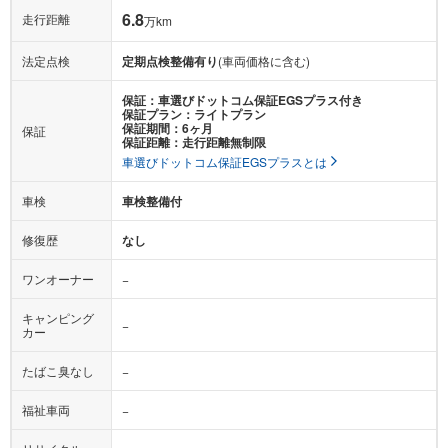
6.8
走行距離
万km
法定点検
定期点検整備有り
(車両価格に含む)
保証：車選びドットコム保証EGSプラス付き
保証プラン：ライトプラン
保証期間：6ヶ月
保証
保証距離：走行距離無制限
車選びドットコム保証EGSプラスとは
車検
車検整備付
修復歴
なし
ワンオーナー
−
キャンピング
−
カー
たばこ臭なし
−
福祉車両
−