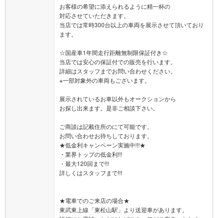
お客様の希望に添えられるように精一杯の
対応させていただきます。
当店では常時300台以上の車両を展示させて頂いており
ます。
☆国産車1年間走行距離無制限保証付き☆
当店では安心の保証付での販売を行います。
詳細はスタッフまでお問い合わせください。
※一部対象外の車両もございます。
展示されているお車以外もオークションから
お探し出来ます。是非ご相談下さい。
ご商談は記載住所のにて可能です。
お問い合わせお待ちしております。
★低金利キャンペーン実施中!!!★
・業界トップの低金利!!!
・最大120回まで!!!
詳しくはスタッフまで!!!
★電車でのご来店の場合★
東武東上線「東松山駅」より送迎車があります。