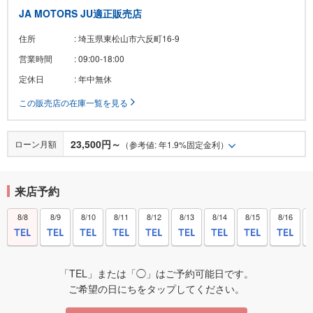
JA MOTORS JU適正販売店
住所
: 埼玉県東松山市六反町16-9
営業時間
: 09:00-18:00
定休日
: 年中無休
この販売店の在庫一覧を見る
23,500円～
ローン月額
（参考値: 年1.9%固定金利）
来店予約
8/8
8/9
8/10
8/11
8/12
8/13
8/14
8/15
8/16
「TEL」または「◯」はご予約可能日です。
ご希望の日にちをタップしてください。