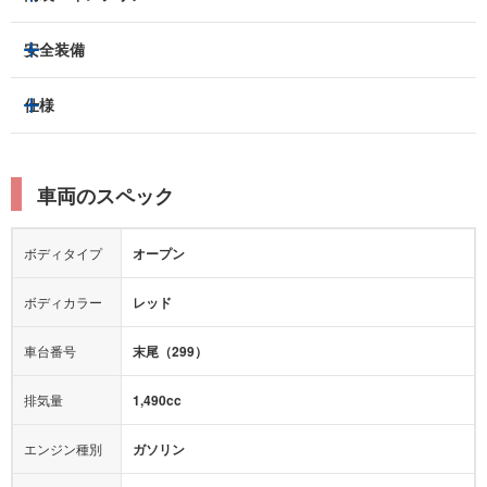
アルミホイール：
あり
3列シート
フルフラットシート
安全装備
スライドドア：
-
ベンチシート
パワーシート
トラクションコントロール
仕様
サンルーフ/ガラスルーフ
本革シート
キャプテンシート
レーンキープアシスト
横滑り防止装置
電動リアゲート
リフトアップ
寒冷地仕様
オットマン
ウォークスルー
衝突被害軽減プレーキ
衝突安全ボディー
ルーフレール
エアサスペンション
車両のスペック
シートヒーター
シートエアコン
障害物センサー
全周囲カメラ
エアロパーツ
ローダウン
カーナビ：
メモリーナビ他
ボディタイプ
オープン
カメラ：
バック
全塗装済
テレビ：
あり
エアバッグ：
運転席
助手席
サイド
ボディカラー
レッド
映像：
-
衝撃緩和ヘッドレスト
車台番号
末尾（299）
オーディオ：
-
モニター：
-
排気量
1,490cc
ミュージックプレイヤー接続可
ABS
サポカー
エンジン種別
ガソリン
後席モニター
1500W給電
アクセル踏み間違い（誤発進）防止装置