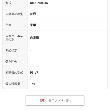
型式
DBA-ND5RC
自動車の種別
普通
用途
乗用
自家用・事業
自家用
用の別
型式指定
-
類別区分
-
原動機の型式
P5-VP
最大積載量
- kg
専用アプリで開く