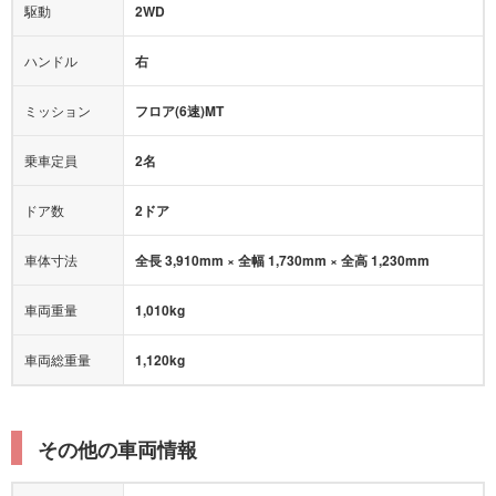
駆動
2WD
アダプティブクルーズコントロール
ハンドル
右
ヒルディセントコントロール
オートマチックハイビーム
ミッション
フロア(6速)MT
乗車定員
2名
ドア数
2ドア
車体寸法
全長 3,910mm × 全幅 1,730mm × 全高 1,230mm
車両重量
1,010kg
車両総重量
1,120kg
その他の車両情報