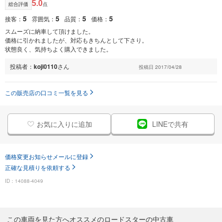
5.0
総合評価
点
5
5
5
5
接客：
雰囲気：
品質：
価格：
スムーズに納車して頂けました。
価格に引かれましたが、対応もきちんとして下さり。
状態良く、気持ちよく購入できました。
投稿者：
koji0110
さん
投稿日 2017/04/28
この販売店の口コミ一覧を見る
お気に入りに追加
LINEで共有
価格変更お知らせメールに登録
正確な見積りを依頼する
ID：14088-4049
この車両を見た方へオススメのロードスターの中古車