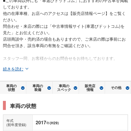
■この車両以外にも「車選びドットコム」におすすめの中古車を掲載
しております。
他の在庫車種、お店へのアクセスは【販売店情報ページ】をご覧く
ださい。
問合わせ・来店の際には「中古車情報サイト(車選びドットコム)を
見た」とお伝えください。
店頭商談中・売約済の場合もありますので、ご来店の際は事前にお
問合せ頂き、該当車両の有無をご確認ください。
スタッフ一同、お客様からのお問合せをお待ちしております。
続きを読む
車両の
車両の
車両の
販売店
その他
状態
装備
スペック
情報
車両の状態
年式
2017
年
(H29)
(初年度登録)