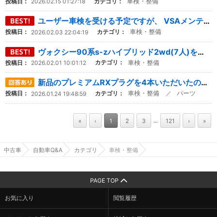
車検・整備
カテゴリ：
投稿日：
2026.02.15 01:27:18
ユーザー車検を受ける予定ですが、 VSAメンテナンスモードにしなければ駄目でしょうか?? ただのメンテナンスモードのや...
車検・整備
カテゴリ：
投稿日：
2026.02.03 22:04:19
ヴォクシー90系s-zハイブリッド2wd(7人)を乗っていますが、引っ越し先の駐車場が車両総重量2.0未満しか駐車できな...
車検・整備
カテゴリ：
投稿日：
2026.02.01 10:01:12
新品のプレミアムRXプラグを4本いただいたのですが、プラグ交換のやり方がわかないので、困っています。 プラグ4本は車...
車検・整備
パーツ
カテゴリ：
／
投稿日：
2026.01.24 19:48:59
«
‹
1
2
3
121
›
»
...
中古車
自動車Q&A
カテゴリ
車検・整備
PAGE TOP
お気に入り
閲覧履歴