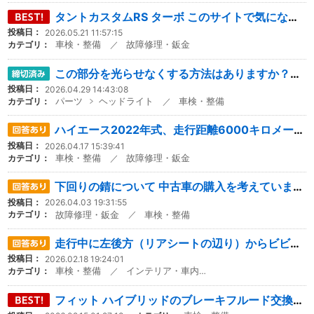
タントカスタムRS ターボ このサイトで気になる車両を見つけ問い合わせ 現車確認日時決め出発し到着30分前にやり取りし...
投稿日：
2026.05.21 11:57:15
車検・整備
故障修理・鈑金
カテゴリ：
／
この部分を光らせなくする方法はありますか？教えて頂きたいです。
投稿日：
2026.04.29 14:43:08
パーツ
ヘッドライト
車検・整備
カテゴリ：
／
ハイエース2022年式、走行距離6000キロメートルです。 価格が515万円程度です。 下錆の状況はいかがでしょうか。許...
投稿日：
2026.04.17 15:39:41
車検・整備
故障修理・鈑金
カテゴリ：
／
下回りの錆について 中古車の購入を考えていますが、中古車屋から送られてきた写真をみますと、そこそこ錆があるように思います...
投稿日：
2026.04.03 19:31:55
故障修理・鈑金
車検・整備
カテゴリ：
／
走行中に左後方（リアシートの辺り）からビビり音がします。音が出るタイミングは、道が少し悪かったりすると必ずビリビリ音がし...
投稿日：
2026.02.18 19:24:01
車検・整備
カテゴリ：
／
インテリア・車内環境
フィット ハイブリッドのブレーキフルード交換についての間違いについて ホンダのハイブリッド車のブレーキフルード交換方法...