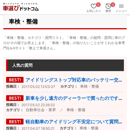
0
0
お気に入り
履歴
メニュー
車検・整備
「車検・整備」カテゴリ・質問リスト。「車検・整備」の疑問・質問に車のプ
ロがその場でお答えします。「車検・整備」の知りたいことがすぐわかる車専
門Q＆Aサイト「教えて車屋さん」
人気の質問
アイドリングストップ対応車のバッテリー交換時期について 先日4年ほど載ったアイドリングストップ付きの軽自動車のバッテリ...
車検・整備
カテゴリ：
投稿日：
2017.05.02 12:03:37
新車を少し遠方のディーラーで買ったのですが、修理や維持管理に関してはもう少し気軽にお願いできる最寄りの店舗で頼めればと思...
投稿日：
2017.05.02 22:26:32
自動車社会・業界
車検・整備
カテゴリ：
／
軽自動車のアイドリング不安定について質問です。 毎日会社へマイカー通勤しているのですが、最近交差点で信号待ちをしている時...
車検・整備
カテゴリ：
投稿日：
2017.04.07 18:50:21