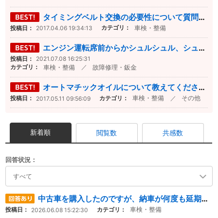
タイミングベルト交換の必要性について質問します。 ダイハツの軽自動車・初代「タントカスタム」に乗っています。初年度登録が...
車検・整備
カテゴリ：
投稿日：
2017.04.06 19:34:13
エンジン運転席前からかシュルシュル、シュッシュと音がなるのに最近気づきました。今年車検出していてベルト類や点検はしてるは...
投稿日：
2021.07.08 16:25:31
車検・整備
故障修理・鈑金
カテゴリ：
／
オートマチックオイルについて教えてください。 現在７年目のアルファードに乗っているのですが、オートマチックオイルの交換を...
車検・整備
その他
カテゴリ：
／
投稿日：
2017.05.11 09:56:09
新着順
閲覧数
共感数
回答状況：
中古車を購入したのですが、納車が何度も延期されていて不信感を感じています。 当初の納車予定は5月29日でしたが、「間に...
車検・整備
カテゴリ：
投稿日：
2026.06.08 15:22:30